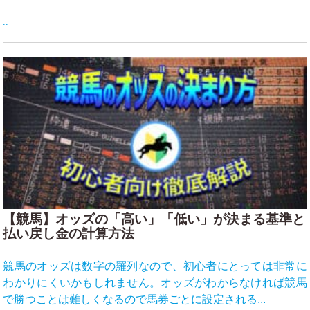
..
【競馬】オッズの「高い」「低い」が決まる基準と
払い戻し金の計算方法
競馬のオッズは数字の羅列なので、初心者にとっては非常に
わかりにくいかもしれません。オッズがわからなければ競馬
で勝つことは難しくなるので馬券ごとに設定される...