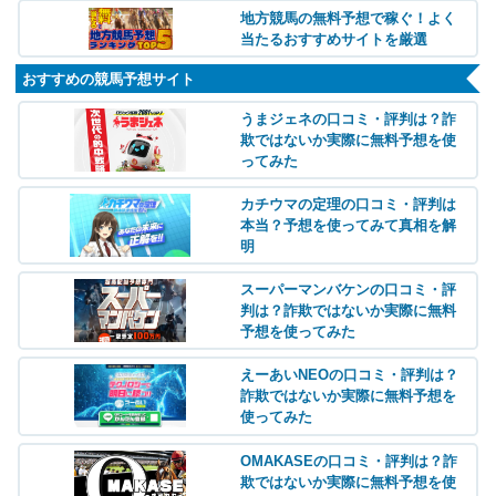
地方競馬の無料予想で稼ぐ！よく
当たるおすすめサイトを厳選
おすすめの競馬予想サイト
うまジェネの口コミ・評判は？詐
欺ではないか実際に無料予想を使
ってみた
カチウマの定理の口コミ・評判は
本当？予想を使ってみて真相を解
明
スーパーマンバケンの口コミ・評
判は？詐欺ではないか実際に無料
予想を使ってみた
えーあいNEOの口コミ・評判は？
詐欺ではないか実際に無料予想を
使ってみた
OMAKASEの口コミ・評判は？詐
欺ではないか実際に無料予想を使