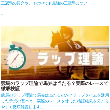
三冠馬の紹介や、その中でも最強の三冠馬につい...
..
競馬のラップ理論で馬券は当たる？実際のレースで
徹底検証
競馬のラップ理論で馬券は当たるのか？ラップタイムを活用
した予想の基本と、実際のレースを使った検証結果を分かり
やすく徹底解説します。...