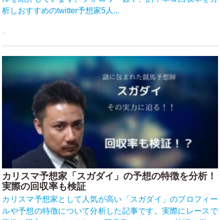
析しおすすめのtwitter予想家5人...
..
カリスマ予想家「スガダイ」の予想の特徴を分析！
実際の回収率も検証
カリスマ予想家として人気が高い「スガダイ」のプロフィー
ルや予想の特徴について分析した記事です。実際にレースで