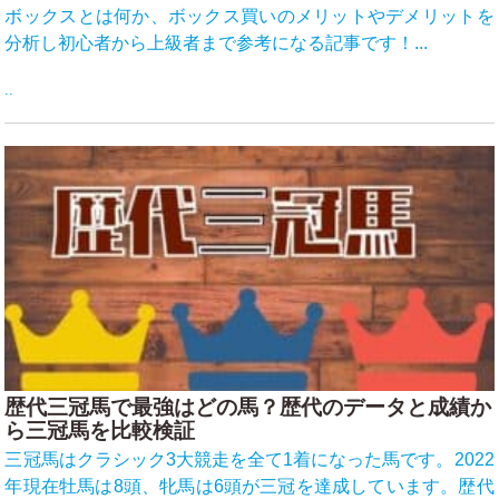
ボックスとは何か、ボックス買いのメリットやデメリットを
分析し初心者から上級者まで参考になる記事です！...
..
歴代三冠馬で最強はどの馬？歴代のデータと成績か
ら三冠馬を比較検証
三冠馬はクラシック3大競走を全て1着になった馬です。2022
年現在牡馬は8頭、牝馬は6頭が三冠を達成しています。歴代