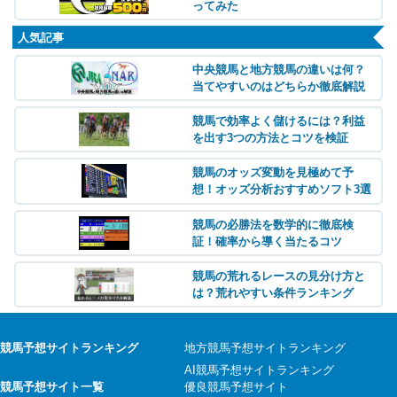
ってみた
人気記事
中央競馬と地方競馬の違いは何？
当てやすいのはどちらか徹底解説
競馬で効率よく儲けるには？利益
を出す3つの方法とコツを検証
競馬のオッズ変動を見極めて予
想！オッズ分析おすすめソフト3選
競馬の必勝法を数学的に徹底検
証！確率から導く当たるコツ
競馬の荒れるレースの見分け方と
は？荒れやすい条件ランキング
競馬予想サイトランキング
地方競馬予想サイトランキング
AI競馬予想サイトランキング
競馬予想サイト一覧
優良競馬予想サイト