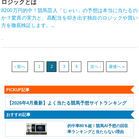
ロジックとは
8200万円的中！競馬芸人「じゃい」の予想は本当に当たるの
か？驚異の実力と、高配当を叩き出す独自のロジックや買い
方を徹底検証します。...
..
‹ 前へ
1
2
3
4
次へ ›
最後へ »
PICKUP記事
【2026年4月最新】よく当たる競馬予想サイトランキング
おすすめ記事
的中率80％超！競馬AI予想の回収
率ランキングと当たらない理由