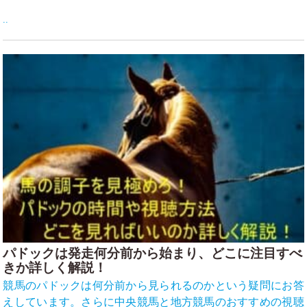
..
パドックは発走何分前から始まり、どこに注目すべ
きか詳しく解説！
競馬のパドックは何分前から見られるのかという疑問にお答
えしています。さらに中央競馬と地方競馬のおすすめの視聴