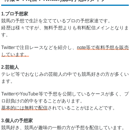
1.プロ予想家
競馬の予想で生計を立てているプロの予想家達です。
経歴は様々ですが、無料予想よりも有料配信メインとなりま
す。
Twitterで注目レースなどを紹介し、
note等で有料予想を販売
しています。
2.芸能人
テレビ等でおなじみの芸能人の中でも競馬好きの方が多くい
ます。
TwitterやYouTube等で予想を公開しているケースが多く、プ
ロ顔負けの的中をすることがあります。
基本的には無料で配信
されていることがほとんどです。
3.個人の予想家
競馬好き、競馬が趣味の一般の方が予想を配信しています。