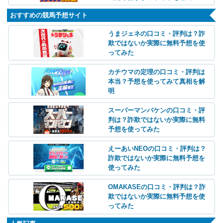
おすすめの競馬予想サイト
うまジェネの口コミ・評判は？詐
欺ではないか実際に無料予想を使
ってみた
カチウマの定理の口コミ・評判は
本当？予想を使ってみて真相を解
明
スーパーマンバケンの口コミ・評
判は？詐欺ではないか実際に無料
予想を使ってみた
えーあいNEOの口コミ・評判は？
詐欺ではないか実際に無料予想を
使ってみた
OMAKASEの口コミ・評判は？詐
欺ではないか実際に無料予想を使
ってみた