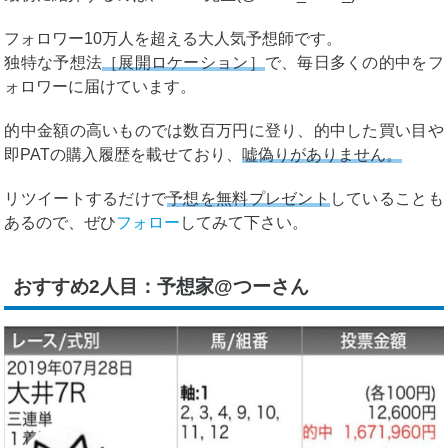
フォロワー10万人を超える大人気予想師です。
独特な予想法
［展開ロケーション］
で、毎日多くの的中をフ
ォロワーに届けています。
的中金額の高いものでは数百万円に登り、的中した買い目や
即PATの購入履歴を載せており、
嘘偽りがありません。
リツイートするだけで
予想を無料プレゼント
していることも
あるので、ぜひ
フォロー
してみて下さい。
おすすめ2人目：予想家@つーさん