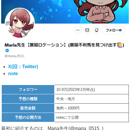
X(旧：Twitter)
note
フォロワー
10.9万(2023年2月時点)
予想の種類
中央・地方
販売金額
無料～1000円
予想の公開方法
noteにて公開
最初に紹介するのは、Maria先生(@maria_0515_)