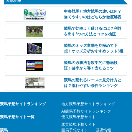
人気記事
中央競馬と地方競馬の違いは何？
当てやすいのはどちらか徹底解説
競馬で効率よく儲けるには？利益
を出す3つの方法とコツを検証
競馬のオッズ変動を見極めて予
想！オッズ分析おすすめソフト3選
競馬の必勝法を数学的に徹底検
証！確率から導く当たるコツ
競馬の荒れるレースの見分け方と
は？荒れやすい条件ランキング
競馬予想サイトランキング
地方競馬予想サイトランキング
AI競馬予想サイトランキング
競馬予想サイト一覧
優良競馬予想サイト
悪質競馬予想サイト
競馬
競馬予想サイト
基礎情報