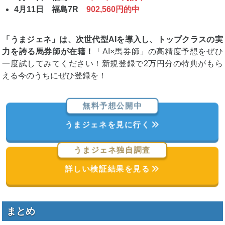
4月11日 福島7R
902,560円的中
「うまジェネ」は、次世代型AIを導入し、トップクラスの実
力を誇る馬券師が在籍！
「AI×馬券師」の高精度予想をぜひ
一度試してみてください！新規登録で2万円分の特典がもら
える今のうちにぜひ登録を！
無料予想公開中
うまジェネを見に行く
うまジェネ独自調査
詳しい検証結果を見る
まとめ