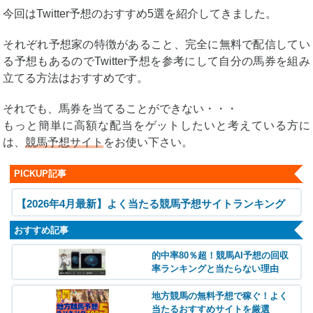
今回はTwitter予想のおすすめ5選を紹介してきました。
それぞれ予想家の特徴があること、完全に無料で配信してい
る予想もあるのでTwitter予想を参考にして自分の馬券を組み
立てる方法はおすすめです。
それでも、馬券を当てることができない・・・
もっと簡単に高額な配当をゲットしたいと考えている方に
は、
競馬予想サイト
をお使い下さい。
PICKUP記事
【2026年4月最新】よく当たる競馬予想サイトランキング
おすすめ記事
的中率80％超！競馬AI予想の回収
率ランキングと当たらない理由
地方競馬の無料予想で稼ぐ！よく
当たるおすすめサイトを厳選