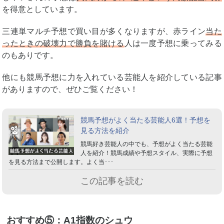
を得意としています。
三連単マルチ予想で買い目が多くなりますが、赤ライン
当た
ったときの破壊力で勝負を賭ける
人は一度予想に乗ってみる
のもありです。
他にも競馬予想に力を入れている芸能人を紹介している記事
がありますので、ぜひご覧ください！
競馬予想がよく当たる芸能人6選！予想を
見る方法を紹介
競馬好き芸能人の中でも、予想がよく当たる芸能
人を紹介！競馬成績や予想スタイル、実際に予想
を見る方法まで公開します。よく当･･･
この記事を読む
おすすめ⑤：A1指数のシュウ