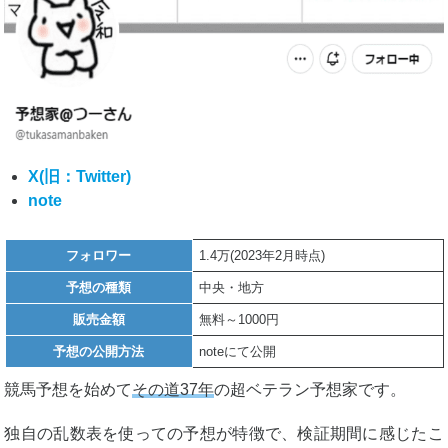
X(旧：Twitter)
note
フォロワー
1.4万(2023年2月時点)
予想の種類
中央・地方
販売金額
無料～1000円
予想の公開方法
noteにて公開
競馬予想を始めて
その道37年
の超ベテラン予想家です。
独自の乱数表を使っての予想が特徴で、検証期間に感じたこ