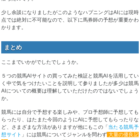
少し余談になりましたがこのようなハプニングはAIには現時
点では絶対に不可能なので、以下に馬券師の予想が重要かわ
かります。
まとめ
ここまでいかがでしたでしょうか。
５つの競馬AIサイトの買ってみた検証と競馬AIを活用してい
く中で気をつけたいことを説明して参りましたが多少は競馬
AIについての概要は理解していただけたのではないでしょう
か。
競馬には自分で予想する楽しみや、プロ予想師に予想しても
らったり、はたまた今回のようにAIに予想してもらったりな
ど、さまざまな方法がありますが他にもこの「
当たる競馬予
想サイト
」には競馬についてジャンルを問わず
大量の優良記