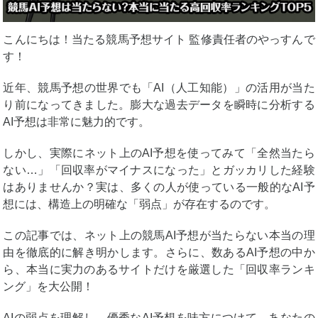
こんにちは！当たる競馬予想サイト 監修責任者のやっすんで
す！
近年、競馬予想の世界でも「AI（人工知能）」の活用が当た
り前になってきました。膨大な過去データを瞬時に分析する
AI予想は非常に魅力的です。
しかし、実際にネット上のAI予想を使ってみて「全然当たら
ない…」「回収率がマイナスになった」とガッカリした経験
はありませんか？実は、多くの人が使っている一般的なAI予
想には、構造上の明確な「弱点」が存在するのです。
この記事では、ネット上の競馬AI予想が当たらない本当の理
由を徹底的に解き明かします。さらに、数あるAI予想の中か
ら、本当に実力のあるサイトだけを厳選した「回収率ランキ
ング」を大公開！
AIの弱点を理解し、優秀なAI予想を味方につけて、あなたの