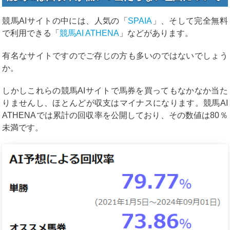
競馬AIサイトの中には、人気の「
SPAIA
」、そして完全無料
で利用できる「
競馬AI ATHENA
」などがあります。
有名なサイトですのでご存じの方も多いのではないでしょう
か。
しかしこれらの競馬AIサイトで馬券を買ってもなかなか当た
りませんし、ほとんどが収支はマイナスになります。競馬AI
ATHENAでは累計の回収率を公開しており、その数値は80％
未満です。