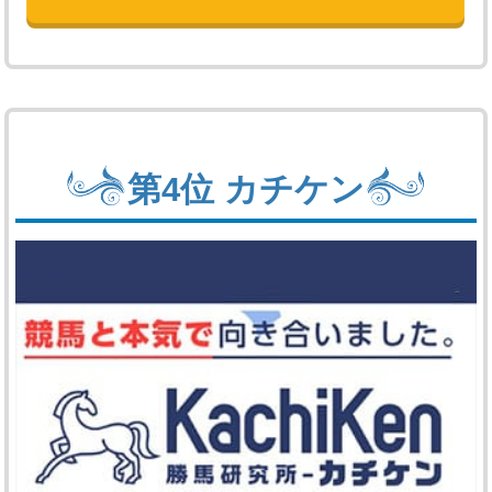
第4位 カチケン