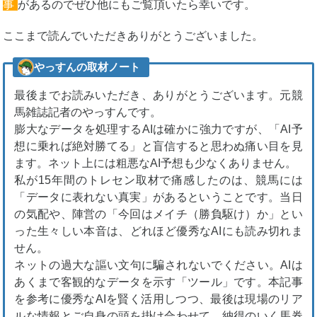
事
があるのでぜひ他にもご覧頂いたら幸いです。
ここまで読んでいただきありがとうございました。
やっすんの取材ノート
最後までお読みいただき、ありがとうございます。元競
馬雑誌記者のやっすんです。
膨大なデータを処理するAIは確かに強力ですが、「AI予
想に乗れば絶対勝てる」と盲信すると思わぬ痛い目を見
ます。ネット上には粗悪なAI予想も少なくありません。
私が15年間のトレセン取材で痛感したのは、競馬には
「データに表れない真実」があるということです。当日
の気配や、陣営の「今回はメイチ（勝負駆け）か」とい
った生々しい本音は、どれほど優秀なAIにも読み切れま
せん。
ネットの過大な謳い文句に騙されないでください。AIは
あくまで客観的なデータを示す「ツール」です。本記事
を参考に優秀なAIを賢く活用しつつ、最後は現場のリア
ルな情報とご自身の頭を掛け合わせて、納得のいく馬券