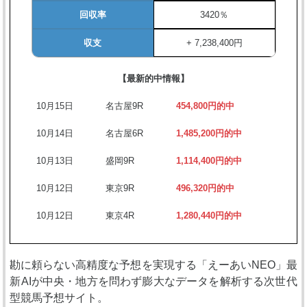
回収率
3420％
収支
+ 7,238,400円
【最新的中情報】
10月15日
名古屋9R
454,800円的中
10月14日
名古屋6R
1,485,200円的中
10月13日
盛岡9R
1,114,400円的中
10月12日
東京9R
496,320円的中
10月12日
東京4R
1,280,440円的中
勘に頼らない高精度な予想を実現する「えーあいNEO」最
新AIが中央・地方を問わず膨大なデータを解析する次世代
型競馬予想サイト。