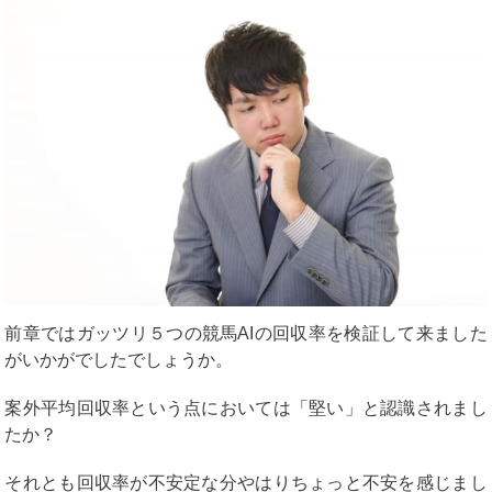
前章ではガッツリ５つの競馬AIの回収率を検証して来ました
がいかがでしたでしょうか。
案外平均回収率という点においては「堅い」と認識されまし
たか？
それとも回収率が不安定な分やはりちょっと不安を感じまし