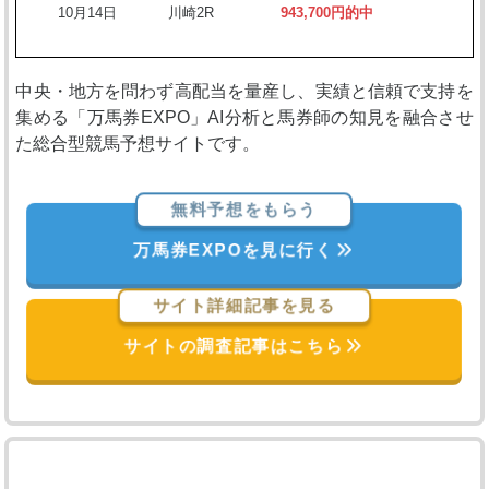
10月14日
川崎2R
943,700円的中
中央・地方を問わず高配当を量産し、実績と信頼で支持を
集める「万馬券EXPO」AI分析と馬券師の知見を融合させ
た総合型競馬予想サイトです。
無料予想をもらう
万馬券EXPOを見に行く
サイト詳細記事を見る
サイトの調査記事はこちら