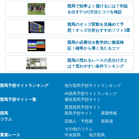
競馬で効率よく儲けるには？利益
を出す3つの方法とコツを検証
競馬のオッズ変動を見極めて予
想！オッズ分析おすすめソフト3選
競馬の必勝法を数学的に徹底検
証！確率から導く当たるコツ
競馬の荒れるレースの見分け方と
は？荒れやすい条件ランキング
競馬予想サイトランキング
地方競馬予想サイトランキング
AI競馬予想サイトランキング
競馬予想サイト一覧
優良競馬予想サイト
悪質競馬予想サイト
競馬
競馬予想サイト
基礎情報
コラム
芸能人・予想屋
競馬場
その他のコラム
重賞レース
中央競馬
地方競馬