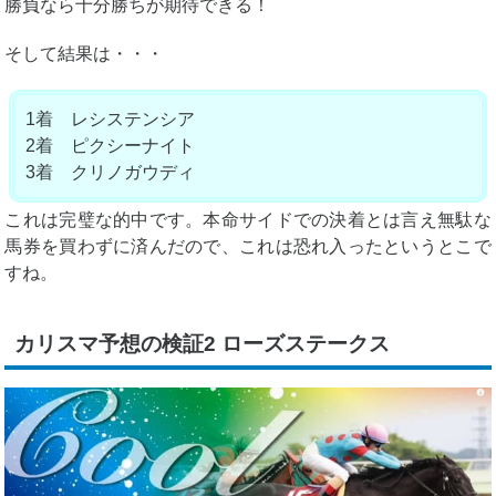
勝負なら十分勝ちが期待できる！
そして結果は・・・
1着 レシステンシア
2着 ピクシーナイト
3着 クリノガウディ
これは完璧な的中です。本命サイドでの決着とは言え無駄な
馬券を買わずに済んだので、これは恐れ入ったというとこで
すね。
カリスマ予想の検証2 ローズステークス