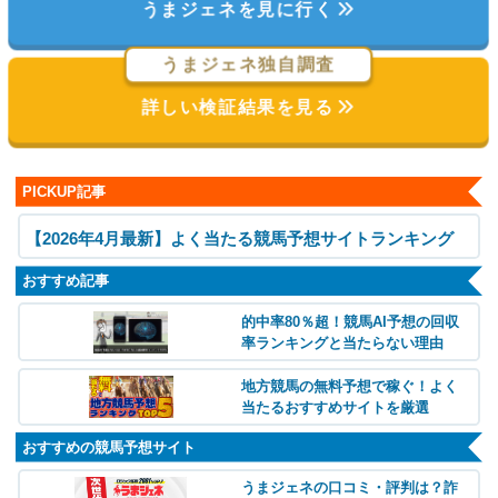
うまジェネを見に行く
うまジェネ独自調査
詳しい検証結果を見る
PICKUP記事
【2026年4月最新】よく当たる競馬予想サイトランキング
おすすめ記事
的中率80％超！競馬AI予想の回収
率ランキングと当たらない理由
地方競馬の無料予想で稼ぐ！よく
当たるおすすめサイトを厳選
おすすめの競馬予想サイト
うまジェネの口コミ・評判は？詐