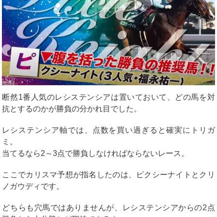
断然1番人気のレシステンシアは置いておいて、どの馬を対
抗とするのかが勝負の分かれ目でした。
レシステンシア軸では、点数を買い過ぎると確実にトリガ
ミ。
当てるなら2～3点で勝負しなければならないレース。
ここでカリスマ予想が指名したのは、ピクシーナイトとクリ
ノガウディです。
どちらも穴馬ではありませんが、レシステンシアからの2点