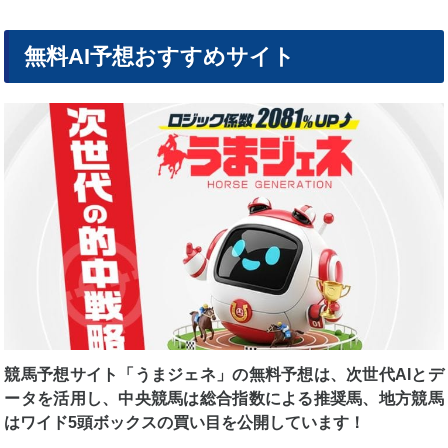
無料AI予想おすすめサイト
競馬予想サイト「うまジェネ」の無料予想は、次世代AIとデ
ータを活用し、中央競馬は総合指数による推奨馬、地方競馬
はワイド5頭ボックスの買い目を公開しています！