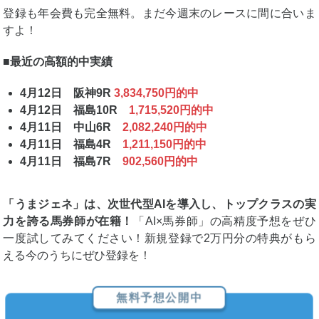
登録も年会費も完全無料。まだ今週末のレースに間に合いま
すよ！
■最近の高額的中実績
4月12日 阪神9R
3,834,750円的中
4月12日 福島10R
1,715,520円的中
4月11日 中山6R
2,082,240円的中
4月11日 福島4R
1,211,150円的中
4月11日 福島7R
902,560円的中
「うまジェネ」は、次世代型AIを導入し、トップクラスの実
力を誇る馬券師が在籍！
「AI×馬券師」の高精度予想をぜひ
一度試してみてください！新規登録で2万円分の特典がもら
える今のうちにぜひ登録を！
無料予想公開中