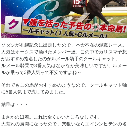
ソダシが札幌記念に出走したので、本命不在の混戦レース。
人気はオークスで負けたメンバー達。この中でカリスマ予想
がおすすめ指名したのがルメール騎手のクールキャット。
ルメール騎乗で3番人気はなかなか美味しいですが、ルメー
ルが乗って3番人気って不安ですよね～
それでもこの馬がおすすめのようなので、クールキャット軸
に5番人気まで流してみました。
結果は・・・
まさかの11着。これは全くいいところなしです。
大荒れの展開になったので、穴狙いならエイシンヒテンの名