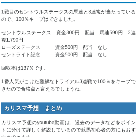
1戦目のセントウルステークスの馬連と3連複が当たっている
ので、100％キープはできました。
セントウルステークス 資金300円 配当 馬連590円 3連
複1,790円
ローズステークス 資金500円 配当 なし
セントライト記念 資金500円 配当 なし
回収率は137％です。
1番人気がこけた難解なトライアル3連戦で100％をキープで
きたので合格点と言えるでしょうね。
カリスマ予想 まとめ
カリスマ予想のyoutube動画は、過去のデータなどをポイン
トに分けて詳しく解説しているので競馬初心者の方にもおす