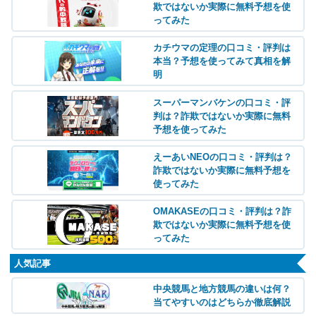
欺ではないか実際に無料予想を使
ってみた
カチウマの定理の口コミ・評判は
本当？予想を使ってみて真相を解
明
スーパーマンバケンの口コミ・評
判は？詐欺ではないか実際に無料
予想を使ってみた
えーあいNEOの口コミ・評判は？
詐欺ではないか実際に無料予想を
使ってみた
OMAKASEの口コミ・評判は？詐
欺ではないか実際に無料予想を使
ってみた
人気記事
中央競馬と地方競馬の違いは何？
当てやすいのはどちらか徹底解説