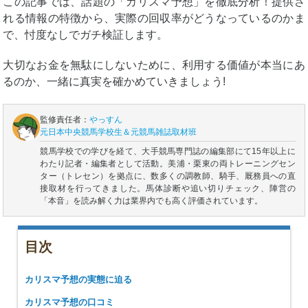
この記事では、話題の「カリスマ予想」を徹底分析！提供さ
れる情報の特徴から、実際の回収率がどうなっているのかま
で、忖度なしでガチ検証します。
大切なお金を無駄にしないために、利用する価値が本当にあ
るのか、一緒に真実を確かめていきましょう!
監修責任者：
やっすん
元日本中央競馬学校生＆元競馬雑誌取材班
競馬学校での学びを経て、大手競馬専門誌の編集部にて15年以上に
わたり記者・編集者として活動。美浦・栗東の両トレーニングセン
ター（トレセン）を拠点に、数多くの調教師、騎手、厩務員への直
接取材を行ってきました。馬体診断や追い切りチェック、陣営の
「本音」を読み解く力は業界内でも高く評価されています。
目次
カリスマ予想の実態に迫る
カリスマ予想の口コミ