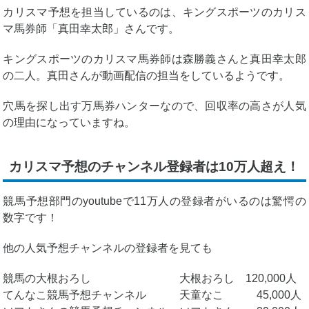
カリスマ予想を担当しているのは、キングスポーツのカリス
マ馬券師「真田幸太郎」さんです。
キングスポーツのカリスマ馬券師は森勝義さんと真田幸太郎
の二人。真田さんが動画配信の担当をしているようです。
穴馬を探し出す万馬券ハンターなので、回収率の高さが人気
の理由になっていますね。
カリスマ予想のチャンネル登録者は10万人超え！
競馬予想部門のyoutubeで11万人の登録者がいるのは驚愕の
数字です！
他の人気予想チャンネルの登録者を見ても
競馬の大根おろし 大根おろし 120,000人
てんなこ競馬予想チャンネル 天童なこ 45,000人