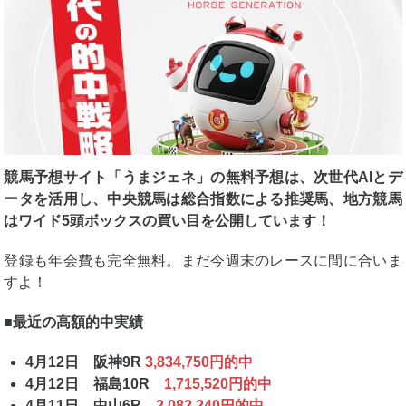
競馬予想サイト「うまジェネ」の無料予想は、次世代AIとデ
ータを活用し、中央競馬は総合指数による推奨馬、地方競馬
はワイド5頭ボックスの買い目を公開しています！
登録も年会費も完全無料。まだ今週末のレースに間に合いま
すよ！
■最近の高額的中実績
4月12日 阪神9R
3,834,750円的中
4月12日 福島10R
1,715,520円的中
4月11日 中山6R
2,082,240円的中