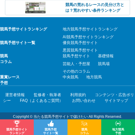
競馬の荒れるレースの見分け方と
は？荒れやすい条件ランキング
競馬予想サイトランキング
地方競馬予想サイトランキング
AI競馬予想サイトランキング
競馬予想サイト一覧
優良競馬予想サイト
悪質競馬予想サイト
競馬
競馬予想サイト
基礎情報
コラム
芸能人・予想屋
競馬場
その他のコラム
重賞レース
中央競馬
地方競馬
予想
運営者情報
監修者・執筆者
利用規約
コンテンツ・広告ポリ
シー
FAQ（よくあるご質問）
お問い合わせ
サイトマップ
Copyright © 当たる競馬予想サイトで儲けたい All Rights Reserved.
競馬予想サイト
競馬予想
競馬
地方競馬
ランキング
サイト一覧
コラム
予想