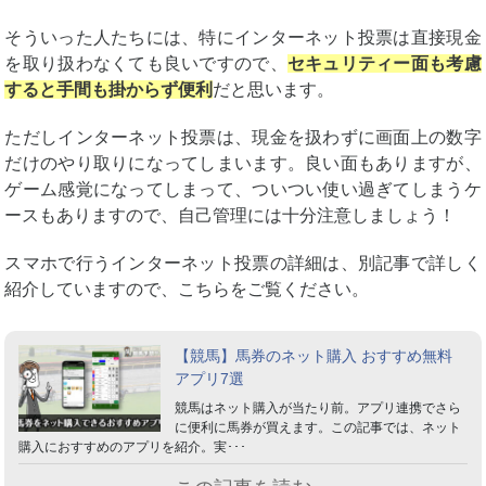
そういった人たちには、特にインターネット投票は直接現金
を取り扱わなくても良いですので、
セキュリティー面も考慮
すると手間も掛からず便利
だと思います。
ただしインターネット投票は、現金を扱わずに画面上の数字
だけのやり取りになってしまいます。良い面もありますが、
ゲーム感覚になってしまって、ついつい使い過ぎてしまうケ
ースもありますので、自己管理には十分注意しましょう！
スマホで行うインターネット投票の詳細は、別記事で詳しく
紹介していますので、こちらをご覧ください。
【競馬】馬券のネット購入 おすすめ無料
アプリ7選
競馬はネット購入が当たり前。アプリ連携でさら
に便利に馬券が買えます。この記事では、ネット
購入におすすめのアプリを紹介。実･･･