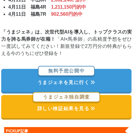
4月11日 福島4R
1,211,150円的中
4月11日 福島7R
902,560円的中
「うまジェネ」は、次世代型AIを導入し、トップクラスの実
力を誇る馬券師が在籍！
「AI×馬券師」の高精度予想をぜひ
一度試してみてください！新規登録で2万円分の特典がもら
える今のうちにぜひ登録を！
無料予想公開中
うまジェネを見に行く
うまジェネ独自調査
詳しい検証結果を見る
PICKUP記事