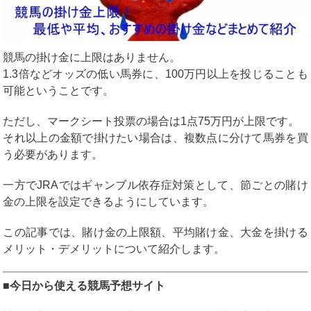
競馬の掛け金に上限はありません。
1.3倍などオッズの低い馬券に、100万円以上を投じることも
可能ということです。
ただし、マークシート投票の場合は1点75万円が上限です。
それ以上の金額で掛けたい場合は、複数点に分けて馬券を買
う必要があります。
一方でJRAではギャンブル依存症対策として、節ごとの賭け
金の上限を設定できるようにしています。
この記事では、賭け金の上限額、平均賭け金、大金を掛ける
メリット・デメリットについて紹介します。
■今日から使える競馬予想サイト