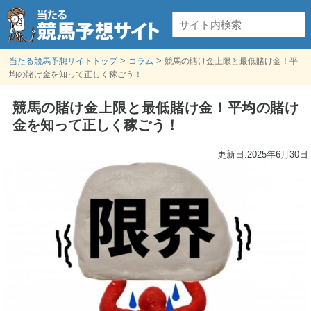
>
>
当たる競馬予想サイトトップ
コラム
競馬の賭け金上限と最低賭け金！平
均の賭け金を知って正しく稼ごう！
競馬の賭け金上限と最低賭け金！平均の賭け
金を知って正しく稼ごう！
更新日:
2025年6月30日