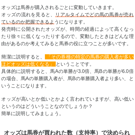
オッズは馬券が購入されるごとに変動していきます。
オッズの流れを見ると、
リアルタイムでどの馬の馬券が売れ
ているのか把握できるよ
うになります。
発売時に公開されたオッズが、時間の経過によって高くなっ
たり徐々に低くなったりするので、変動したときはどんな理
由があるのか考えてみると馬券の役に立つことが多いです。
簡潔に説明すると、
「その券種の特定の馬券の購入者が多い
ほどオッズは低くなる」
ということです。
具体的に説明すると、馬Aの単勝が3.0倍、馬Bの単勝が6.0倍
の場合、馬Aの単勝購入者が、馬Bの単勝購入者より多い、と
いうことになります。
オッズが高いとか低いとかよく言われていますが、高い低い
というのはどういうことなのでしょうか？
簡単に説明してみましょう。
オッズは馬券が買われた数（支持率）で決められ