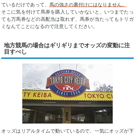
ているだけであって、
馬の強さの裏付けにはなりません。
そこに気を付けて馬券を購入していかないと、いつまでたっ
ても万馬券などの高配当は取れず、馬券が当たってもトリガ
ミなんてことになるので注意してください。
地方競馬の場合はギリギリまでオッズの変動に注
目すべし
オッズはリアルタイムで動いているので、一気にオッズが下