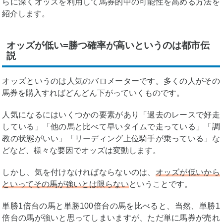
らに深くオッズを利用して馬券的中の可能性を高める方法を
紹介します。
オッズが低い=勝つ確率が高いというのは都市伝
説
オッズというのは人気のバロメーターです。多くの人がその
馬券を購入すればどんどん下がっていくものです。
人気になるにはいくつかの要素があり「過去のレースで好走
している」「他の馬と比べて早いタイムで走っている」「調
教の状態がいい」「リーディング上位騎手が乗っている」な
どなど、様々な要因でオッズは変動します。
しかし、気を付けなければならないのは、
オッズが低いから
といってその馬が強いとは限らない
ということです。
単勝1倍台の馬と単勝100倍台の馬を比べると、当然、単勝1
倍台の馬が強いと思ってしまいますが、ただ単に馬券が売れ