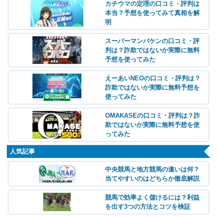
カチウマの定理の口コミ・評判は
本当？予想を使ってみて真相を解
明
スーパーマンバケンの口コミ・評
判は？詐欺ではないか実際に無料
予想を使ってみた
えーあいNEOの口コミ・評判は？
詐欺ではないか実際に無料予想を
使ってみた
OMAKASEの口コミ・評判は？詐
欺ではないか実際に無料予想を使
ってみた
人気記事
中央競馬と地方競馬の違いは何？
当てやすいのはどちらか徹底解説
競馬で効率よく儲けるには？利益
を出す3つの方法とコツを検証