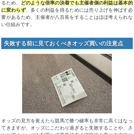
るため、
どのような倍率の決着でも主催者側の利益は基本的
に変わらず
、多くの利益を得るためには売り上げを伸ばす必
要があるため、主催者が八百長をすることはほぼ考えられな
い仕組みです。
失敗する前に見ておくべきオッズ買いの注意点
オッズの見方を覚えたら競馬で勝つ確率も非常に高くはなっ
てきますが、オッズにこだわり過ぎると失敗することや、さ