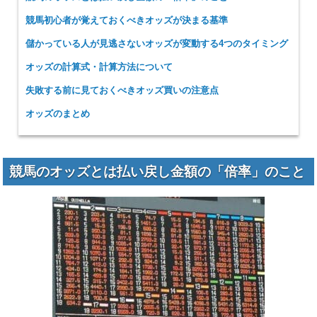
競馬初心者が覚えておくべきオッズが決まる基準
儲かっている人が見逃さないオッズが変動する4つのタイミング
オッズの計算式・計算方法について
失敗する前に見ておくべきオッズ買いの注意点
オッズのまとめ
競馬のオッズとは払い戻し金額の「倍率」のこと