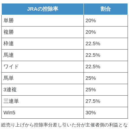
JRAの控除率
割合
単勝
20%
複勝
20%
枠連
22.5%
馬連
22.5%
ワイド
22.5%
馬単
25%
3連複
25%
三連単
27.5%
Win5
30%
総売り上げから控除率分差し引いた分が主催者側の利益とな