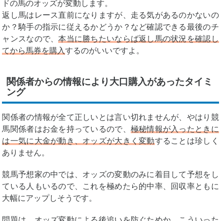
ドの馬のオッズが変動します。
返し馬はレース直前になりますが、走る気があるのかないの
か？騎手の指示に従えるかどうか？など確認できる最後のチ
ャンスなので、
本当に勝ちたいならば返し馬の状況を確認し
てから馬券を購入
するのがいいですよ。
関係者からの情報により大口購入があったタイミ
ング
関係者の情報が全て正しいとは言い切れませんが、やはり競
馬関係者はお金を持っているので、
極秘情報が入ったときに
は一気に大金が動き、オッズが大きく変動
することは珍しく
ありません。
競馬予想家の中では、オッズの変動のみに着目して予想をし
ている人もいるので、これを極めたら的中率、回収率ともに
大幅にアップしそうです。
問題は、オッズ変動による後追いを防ぐためか、こういった