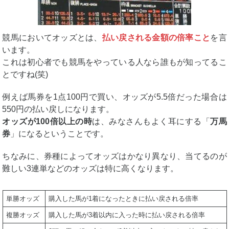
競馬においてオッズとは、
払い戻される金額の倍率こと
を言
います。
これは初心者でも競馬をやっている人なら誰もが知ってるこ
とですね(笑)
例えば馬券を1点100円で買い、オッズが5.5倍だった場合は
550円の払い戻しになります。
オッズが100倍以上の時
は、みなさんもよく耳にする「
万馬
券
」になるということです。
ちなみに、券種によってオッズはかなり異なり、当てるのが
難しい3連単などのオッズは特に高くなります。
単勝オッズ
購入した馬が1着になったときに払い戻される倍率
複勝オッズ
購入した馬が3着以内に入った時に払い戻される倍率