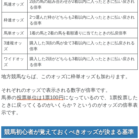
2頭の馬の組み合わせが2着以内に入ったときに払い戻され
馬連オッズ
る倍率
2つ選んだ枠がどちらも2着以内に入ったときに払い戻され
枠連オッズ
る倍率
馬単オッズ
1着の馬と2着の馬を着順通りに当てたときの払戻倍率
3連複オッ
購入した3頭の馬が全て3着以内に入ったときに払戻される
ズ
倍率
ワイドオッ
購入した2頭がどちらも3着以内に入ったときに払い戻され
ズ
る倍率
地方競馬ならば、このオッズに枠単オッズも加わります。
それぞれのオッズで表示される数字が倍率です。
馬券の
投票単位は1票100円
になっているので、1票投票した
ときに戻ってくるのがいくらか？というのがオッズの倍率表
示です。
競馬初心者が覚えておくべきオッズが決まる基準