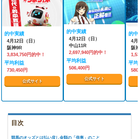
的中実績
的中実績
的中
4月12日（日）
4月12日（日）
4月
中山11R
阪神9R
阪神
2,697,940円的中！
3,834,750円的中！
1,
平均利益
平均利益
平均
506,400円
730,450円
580
公式サイト
公式サイト
目次
競馬のオッズとは払い戻し金額の「倍率」のこと