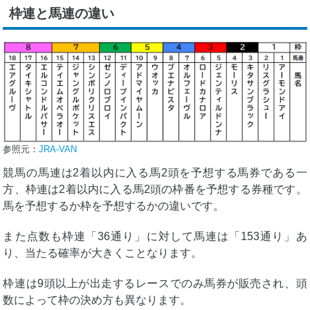
枠連と馬連の違い
参照元：
JRA-VAN
競馬の馬連は2着以内に入る馬2頭を予想する馬券である一
方、枠連は2着以内に入る馬2頭の枠番を予想する券種です。
馬を予想するか枠を予想するかの違いです。
また点数も枠連「36通り」に対して馬連は「153通り」あ
り、当たる確率が大きくことなります。
枠連は9頭以上が出走するレースでのみ馬券が販売され、頭
数によって枠の決め方も異なります。