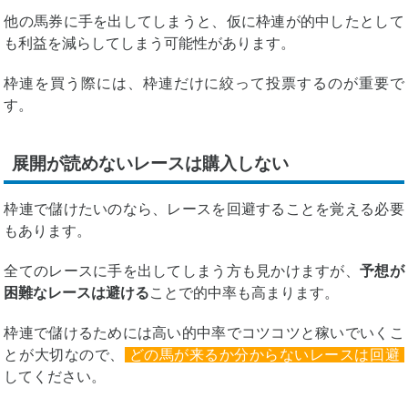
他の馬券に手を出してしまうと、仮に枠連が的中したとして
も利益を減らしてしまう可能性があります。
枠連を買う際には、枠連だけに絞って投票するのが重要で
す。
展開が読めないレースは購入しない
枠連で儲けたいのなら、レースを回避することを覚える必要
もあります。
全てのレースに手を出してしまう方も見かけますが、
予想が
困難なレースは避ける
ことで的中率も高まります。
枠連で儲けるためには高い的中率でコツコツと稼いでいくこ
とが大切なので、
どの馬が来るか分からないレースは回避
してください。