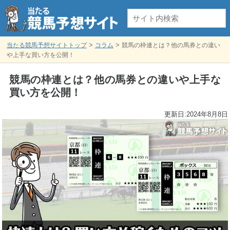
>
>
当たる競馬予想サイトトップ
コラム
競馬の枠連とは？他の馬券との違い
や上手な買い方を公開！
競馬の枠連とは？他の馬券との違いや上手な
買い方を公開！
更新日:
2024年8月8日