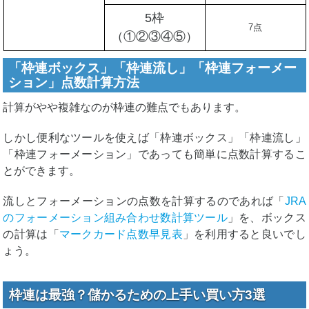
5枠
7点
（①②③④⑤）
「枠連ボックス」「枠連流し」「枠連フォーメー
ション」点数計算方法
計算がやや複雑なのが枠連の難点でもあります。
しかし便利なツールを使えば「枠連ボックス」「枠連流し」
「枠連フォーメーション」であっても簡単に点数計算するこ
とができます。
流しとフォーメーションの点数を計算するのであれば「
JRA
のフォーメーション組み合わせ数計算ツール
」を、ボックス
の計算は「
マークカード点数早見表
」を利用すると良いでし
ょう。
枠連は最強？儲かるための上手い買い方3選