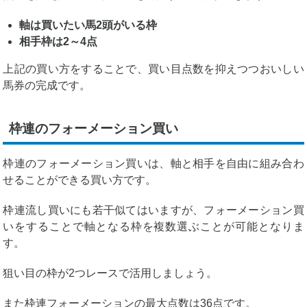
軸は買いたい馬2頭がいる枠
相手枠は2～4点
上記の買い方をすることで、買い目点数を抑えつつおいしい
馬券の完成です。
枠連のフォーメーション買い
枠連のフォーメーション買いは、軸と相手を自由に組み合わ
せることができる買い方です。
枠連流し買いにも若干似てはいますが、フォーメーション買
いをすることで軸となる枠を複数選ぶことが可能となりま
す。
狙い目の枠が2つレースで活用しましょう。
また枠連フォーメーションの最大点数は36点です。