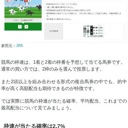
参照元：
JRA
競馬の枠連は、1着と2着の枠番を予想して当てる馬券です。
通常の買い方では、2枠のみを選んで投票します。
また2頭以上を組み合わせる形式の複合馬券の中でも、的中
率が高く高額配当も期待できるのが特徴です。
では実際に競馬の枠連が当たる確率、平均配当、これまでの
最高配当について見てみましょう。
枠連が当たる確率は2.7%