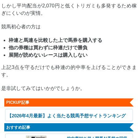
しかし平均配当が2,070円と低くトリガミも多発するため稼
ぎにくいのが実情。
競馬初心者の方は
枠連と馬連を比較した上で馬券を購入する
他の券種は買わずに枠連だけで勝負
展開が読めないレースは購入しない
上記3点を守るだけでも枠連の的中率を上げることができま
す。
是非試してみてはいかがでしょうか。
PICKUP記事
【2026年4月最新】よく当たる競馬予想サイトランキング
おすすめ記事