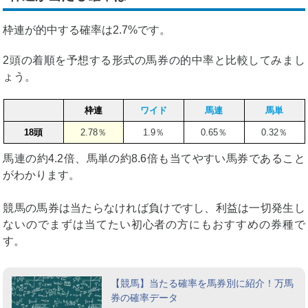
枠連が的中する確率は2.7%です。
2頭の着順を予想する形式の馬券の的中率と比較してみまし
ょう。
枠連
ワイド
馬連
馬単
18頭
2.78％
1.9％
0.65％
0.32％
馬連の約4.2倍、馬単の約8.6倍も当てやすい馬券であること
がわかります。
競馬の馬券は当たらなければ負けですし、利益は一切発生し
ないのでまずは当てたい初心者の方にもおすすめの券種で
す。
【競馬】当たる確率を馬券別に紹介！万馬
券の確率データ