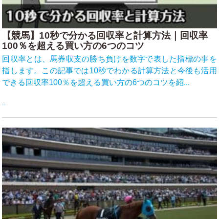
【競馬】10秒で分かる回収率と計算方法｜回収率
100％を超える買い方の6つのコツ
回収率とは、馬券収支の勝ち負けを数字で表した指標の事を
指します。この記事では10秒でわかる計算方法と今後も活用
できる回収率100％を超える買い方の6つのコツを紹...
..