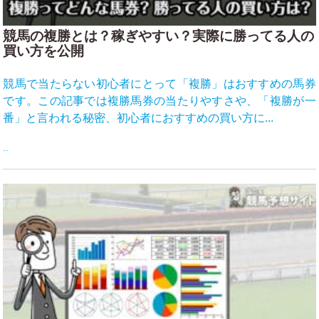
競馬の複勝とは？稼ぎやすい？実際に勝ってる人の
買い方を公開
競馬で当たらない初心者にとって「複勝」はおすすめの馬券
です。この記事では複勝馬券の当たりやすさや、「複勝が一
番」と言われる秘密、初心者におすすめの買い方に...
..