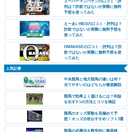
スーパーマンバケンの口コミ・評
判は？詐欺ではないか実際に無料
予想を使ってみた
えーあいNEOの口コミ・評判は？
詐欺ではないか実際に無料予想を
使ってみた
OMAKASEの口コミ・評判は？詐
欺ではないか実際に無料予想を使
ってみた
人気記事
中央競馬と地方競馬の違いは何？
当てやすいのはどちらか徹底解説
競馬で効率よく儲けるには？利益
を出す3つの方法とコツを検証
競馬のオッズ変動を見極めて予
想！オッズ分析おすすめソフト3選
競馬の必勝法を数学的に徹底検