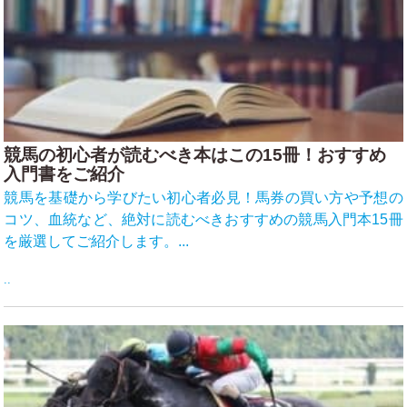
競馬の初心者が読むべき本はこの15冊！おすすめ
入門書をご紹介
競馬を基礎から学びたい初心者必見！馬券の買い方や予想の
コツ、血統など、絶対に読むべきおすすめの競馬入門本15冊
を厳選してご紹介します。...
..