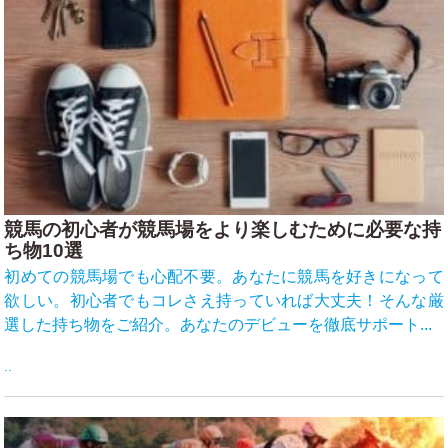
競馬の初心者が競馬場をより楽しむために必要な持
ち物10選
初めての競馬場でも心配不要。あなたに競馬を好きになって
欲しい。初心者でもコレさえ持っていれば大丈夫！そんな厳
選した持ち物をご紹介。あなたのデビューを徹底サポート...
..