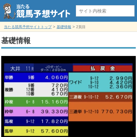
>
>
当たる競馬予想サイトトップ
基礎情報
2頁目
基礎情報