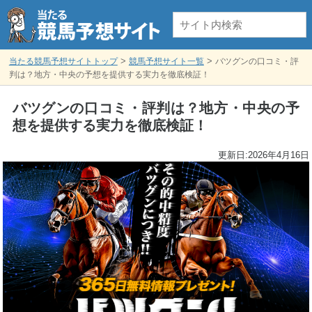
>
>
当たる競馬予想サイトトップ
競馬予想サイト一覧
バツグンの口コミ・評
判は？地方・中央の予想を提供する実力を徹底検証！
バツグンの口コミ・評判は？地方・中央の予
想を提供する実力を徹底検証！
更新日:
2026年4月16日