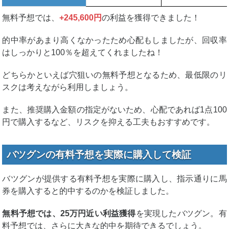
無料予想では、
+245,600円
の利益を獲得できました！
的中率があまり高くなかったため心配もしましたが、回収率
はしっかりと100％を超えてくれましたね！
どちらかといえば穴狙いの無料予想となるため、最低限のリ
スクは考えながら利用しましょう。
また、推奨購入金額の指定がないため、心配であれば1点100
円で購入するなど、リスクを抑える工夫もおすすめです。
バツグンの有料予想を実際に購入して検証
バツグンが提供する有料予想を実際に購入し、指示通りに馬
券を購入すると的中するのかを検証しました。
無料予想では、25万円近い利益獲得
を実現したバツグン。有
料予想では、さらに大きな的中を期待できるでしょう。