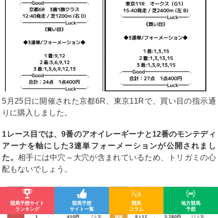
5月25日に開催された京都6R、東京11Rで、買い目の指示通
りに購入しました。
1レース目では、9番のアオイレーギーナと12番のモンテディ
アーナを軸にした3連単フォーメーションが公開されまし
た。
相手には中穴～大穴が含まれているため、トリガミの心
配もないでしょう。
競馬予想サイト
競馬予想
競馬
地方競馬
ランキング
サイト一覧
コラム
予想