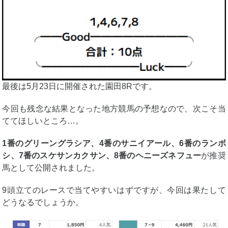
最後は5月23日に開催された園田8Rです。
今回も残念な結果となった地方競馬の予想なので、次こそ当
ててほしいところ…。
1番のグリーングラシア、4番のサニイアール、6番のランボ
シ、7番のスケサンカクサン、8番のヘニーズネフュー
が推奨
馬として公開されました。
9頭立てのレースで当てやすいはずですが、今回は果たして
どうなるでしょうか。