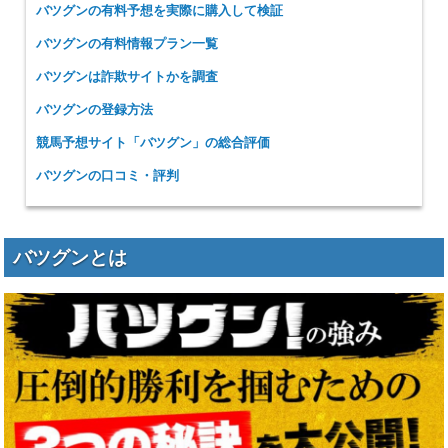
バツグンの有料予想を実際に購入して検証
バツグンの有料情報プラン一覧
バツグンは詐欺サイトかを調査
バツグンの登録方法
競馬予想サイト「バツグン」の総合評価
バツグンの口コミ・評判
バツグンとは