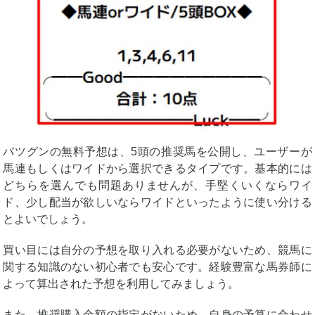
バツグンの無料予想は、5頭の推奨馬を公開し、ユーザーが
馬連もしくはワイドから選択できるタイプです。基本的には
どちらを選んでも問題ありませんが、手堅くいくならワイ
ド、少し配当が欲しいならワイドといったように使い分ける
とよいでしょう。
買い目には自分の予想を取り入れる必要がないため、競馬に
関する知識のない初心者でも安心です。経験豊富な馬券師に
よって算出された予想を利用してみましょう。
また、推奨購入金額の指定がないため、自身の予算に合わせ