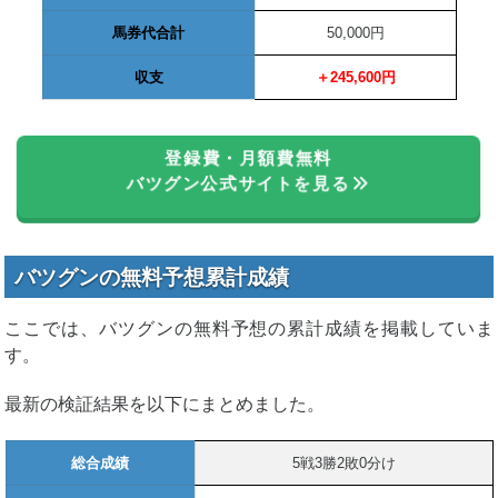
馬券代合計
50,000円
収支
＋245,600円
登録費・月額費無料
バツグン公式サイトを見る
バツグンの無料予想累計成績
ここでは、バツグンの無料予想の累計成績を掲載していま
す。
最新の検証結果を以下にまとめました。
総合成績
5戦3勝2敗0分け