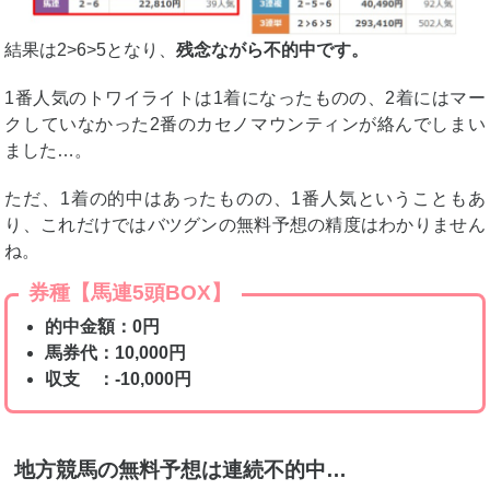
結果は2>6>5となり、
残念ながら不的中です。
1番人気のトワイライトは1着になったものの、2着にはマー
クしていなかった2番のカセノマウンティンが絡んでしまい
ました…。
ただ、1着の的中はあったものの、1番人気ということもあ
り、これだけではバツグンの無料予想の精度はわかりません
ね。
券種【馬連5頭BOX】
的中金額：0円
馬券代：10,000円
収支 ：-10,000円
地方競馬の無料予想は連続不的中…