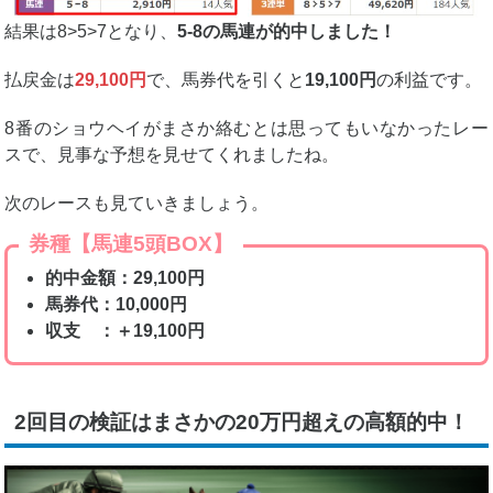
結果は8>5>7となり、
5-8の馬連が的中しました！
払戻金は
29,100円
で、馬券代を引くと
19,100円
の利益です。
8番のショウヘイがまさか絡むとは思ってもいなかったレー
スで、見事な予想を見せてくれましたね。
次のレースも見ていきましょう。
券種【馬連5頭BOX】
的中金額：29,100円
馬券代：10,000円
収支 ：＋19,100円
2回目の検証はまさかの20万円超えの高額的中！