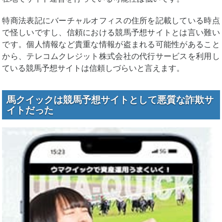
特商法表記にバーチャルオフィスの住所を記載している時点
で怪しいですし、信頼における競馬予想サイトとは言い難い
です。個人情報など貴重な情報が盗まれる可能性があること
から、テレコムクレジット株式会社の代行サービスを利用し
ている競馬予想サイトは信頼しづらいと言えます。
馬クイックは競馬予想サイトとして悪質な詐欺サ
イトだった