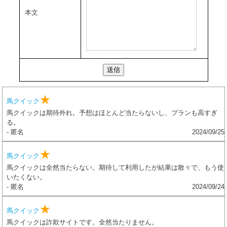
本文
★
馬クイック
馬クイックは期待外れ。予想はほとんど当たらないし、プランも高すぎ
る。
- 匿名
2024/09/25
★
馬クイック
馬クイックは全然当たらない。期待して利用したが結果は散々で、もう使
いたくない。
- 匿名
2024/09/24
★
馬クイック
馬クイックは詐欺サイトです。全然当たりません。