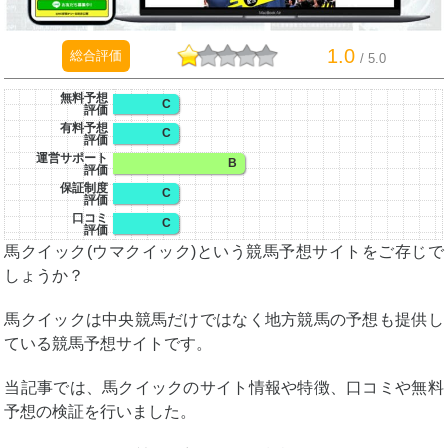
総合評価
無料予想
評価
有料予想
評価
運営サポート
評価
保証制度
評価
口コミ
評価
馬クイック(ウマクイック)という競馬予想サイトをご存じで
しょうか？
馬クイックは中央競馬だけではなく地方競馬の予想も提供し
ている競馬予想サイトです。
当記事では、馬クイックのサイト情報や特徴、口コミや無料
予想の検証を行いました。