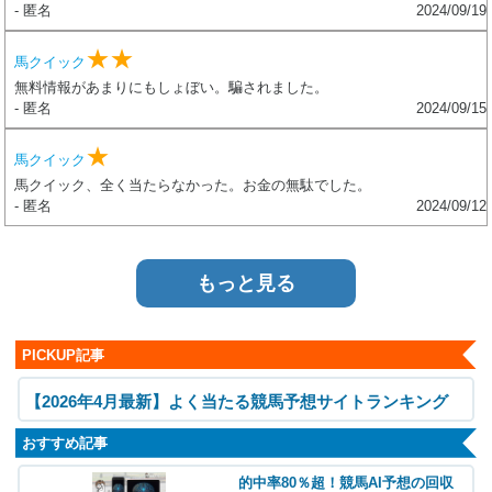
- 匿名
2024/09/19
★★
馬クイック
無料情報があまりにもしょぼい。騙されました。
- 匿名
2024/09/15
★
馬クイック
馬クイック、全く当たらなかった。お金の無駄でした。
- 匿名
2024/09/12
もっと見る
PICKUP記事
【2026年4月最新】よく当たる競馬予想サイトランキング
おすすめ記事
的中率80％超！競馬AI予想の回収