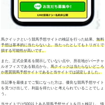
馬クイックという競馬予想サイトの検証を行った結果、
無料
予想は基本的に当たらない上、当たったとしてもトリガミで
損する可能性が高いです。
また、正式企業名を開示していない点や、所在地がバーチャ
ルオフィスである観点から、
馬クイックは当たらないどころ
か悪質競馬予想サイトであると当サイトでは認定しました。
当記事を最後までご覧になった方は、優良な競馬予想サイト
を見つけ出して、利益を得たいと考えられていることでしょ
う。
当サイトでは500以上ある競馬予想サイトを日々検証し、情