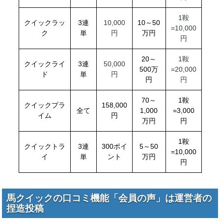
1鞍
クイックラッ
3連
10,000
10～50
=10,000
ク
単
円
万円
円
20～
1鞍
クイックライ
3連
50,000
500万
=20,000
ド
単
円
円
円
70～
1鞍
クイックプラ
158,000
全て
1,000
=3,000
イム
円
万円
円
1鞍
クイックトラ
3連
300ポイ
5～50
=10,000
イ
単
ント
万円
円
馬クイックの口コミ機能「会員の声」は運営者の
捏造投稿