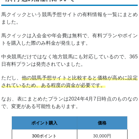
馬クイックという競馬予想サイトの有料情報を一覧にまとめ
ました。
馬クイックは入会金や年会費は無料で、有料プランやポイン
トを購入した際のみ料金が発生します。
中央競馬だけではなく地方競馬にも対応しているので、365
日有料プランは発売されていました。
ただし、
他の競馬予想サイトと比較すると価格が高めに設定
されているため、ある程度の資金が必要です。
なお、表にまとめたプランは2024年4月7日時点のものなの
で、変更がある可能性もあります。
ポイント購入
価格
300ポイント
30,000円