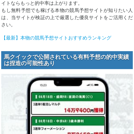
イトならもっと的中率は上がります。
もし無料予想でも稼げる本物の競馬予想サイトが知りたい人
は、当サイトが検証の上で厳選した優良サイトをご活用くだ
さい。
【最新】本物の競馬予想サイトおすすめランキング
馬クイックで公開されている有料予想の的中実績
は捏造の可能性あり