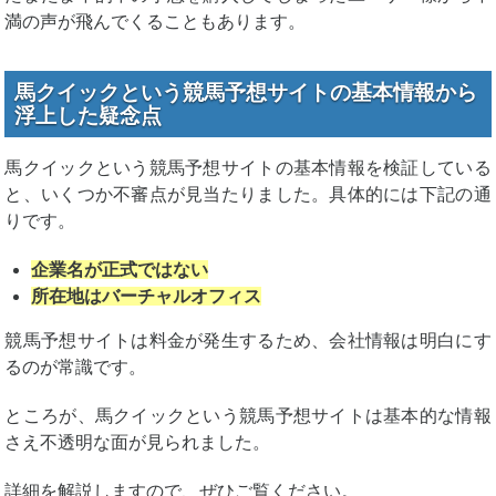
満の声が飛んでくることもあります。
馬クイックという競馬予想サイトの基本情報から
浮上した疑念点
馬クイックという競馬予想サイトの基本情報を検証している
と、いくつか不審点が見当たりました。具体的には下記の通
りです。
企業名が正式ではない
所在地はバーチャルオフィス
競馬予想サイトは料金が発生するため、会社情報は明白にす
るのが常識です。
ところが、馬クイックという競馬予想サイトは基本的な情報
さえ不透明な面が見られました。
詳細を解説しますので、ぜひご覧ください。