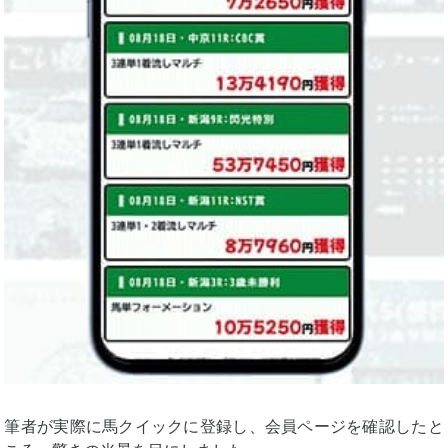
筆者が実際に馬クイックに登録し、会員ページを確認したと