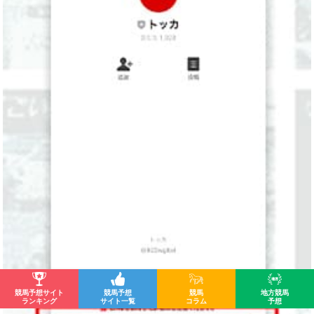
競馬予想サイト
競馬予想
競馬
地方競馬
ランキング
サイト一覧
コラム
予想