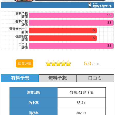
無料予想
評価
有料予想
評価
運営サポート
評価
保証制度
評価
口コミ
評価
総合評価
有料予想
無料予想
口コミ
調査回数
48
戦
41
勝
7
敗
的中率
85.4％
回収率
3020％