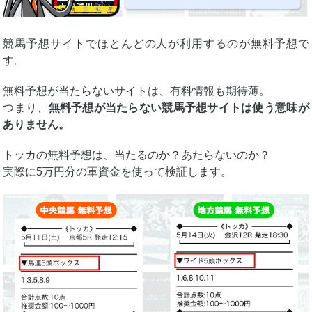
競馬予想サイトでほとんどの人が利用するのが無料予想で
す。
無料予想が当たらないサイトは、有料情報も期待薄。
つまり、
無料予想が当たらない競馬予想サイトは使う意味が
ありません。
トッカの無料予想は、当たるのか？あたらないのか？
実際に5万円分の軍資金を使って検証します。