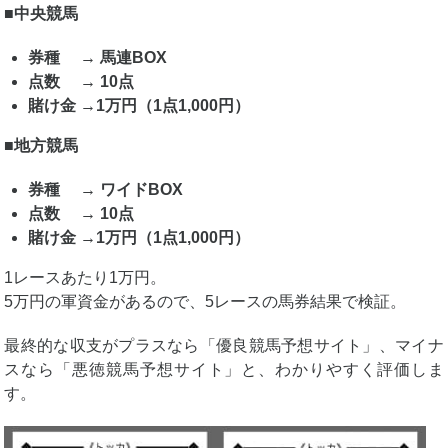
■中央競馬
券種 → 馬連BOX
点数 → 10点
賭け金 →1万円（1点1,000円）
■地方競馬
券種 → ワイドBOX
点数 → 10点
賭け金 →1万円（1点1,000円）
1レースあたり1万円。
5万円の軍資金があるので、5レースの馬券結果で検証。
最終的な収支がプラスなら「優良競馬予想サイト」、マイナ
スなら「悪徳競馬予想サイト」と、わかりやすく評価しま
す。