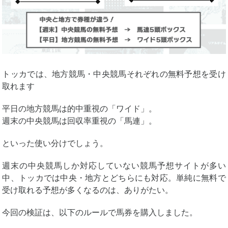
トッカでは、地方競馬・中央競馬それぞれの無料予想を受け
取れます
平日の地方競馬は的中重視の「ワイド」。
週末の中央競馬は回収率重視の「馬連」。
といった使い分けでしょう。
週末の中央競馬しか対応していない競馬予想サイトが多い
中、トッカでは中央・地方とどちらにも対応。単純に無料で
受け取れる予想が多くなるのは、ありがたい。
今回の検証は、以下のルールで馬券を購入しました。