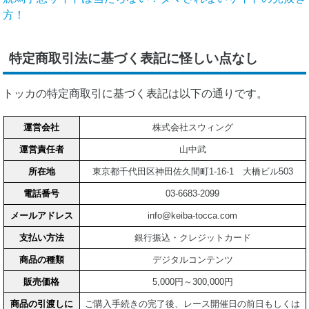
方！
特定商取引法に基づく表記に怪しい点なし
トッカの特定商取引に基づく表記は以下の通りです。
運営会社
株式会社スウィング
運営責任者
山中武
所在地
東京都千代田区神田佐久間町1-16-1 大橋ビル503
電話番号
03-6683-2099
メールアドレス
info@keiba-tocca.com
支払い方法
銀行振込・クレジットカード
商品の種類
デジタルコンテンツ
販売価格
5,000円～300,000円
商品の引渡しに
ご購入手続きの完了後、レース開催日の前日もしくは