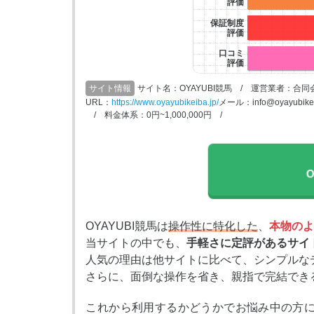
評価
保証制度
評価
口コミ
評価
サイト名：OYAYUBI競馬
運営業者：合同
URL：
https://www.oyayubikeiba.jp/
メール：info@oyayubikei
料金体系：0円~1,000,000円
OYAYUBI競馬は
操作性に特化した
、
本物の
当サイトの中でも、
手軽さに定評があるサイ
人気の理由は他サイトに比べて、シンプルな
さらに、面倒な操作を省き、親指で完結でき
これから利用するかどうかでお悩み中の方