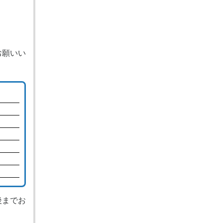
お願いい
後までお