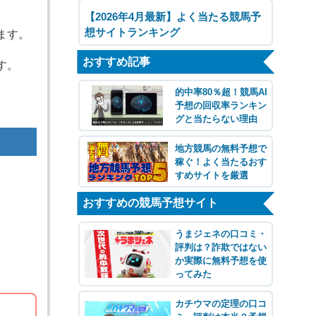
【2026年4月最新】よく当たる競馬予
想サイトランキング
ます。
おすすめ記事
す。
的中率80％超！競馬AI
予想の回収率ランキン
グと当たらない理由
地方競馬の無料予想で
稼ぐ！よく当たるおす
すめサイトを厳選
おすすめの競馬予想サイト
うまジェネの口コミ・
評判は？詐欺ではない
か実際に無料予想を使
ってみた
カチウマの定理の口コ