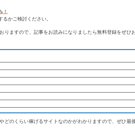
み！
するかご検討ください。
おりますので、記事をお読みになりましたら無料登録をぜひ
やどのくらい稼げるサイトなのかがわかりますので、ぜひ最