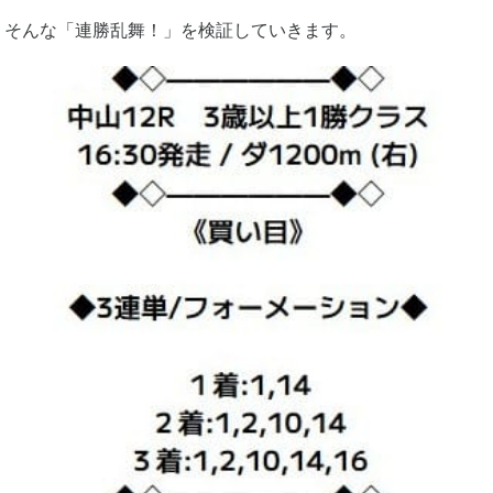
そんな「連勝乱舞！」を検証していきます。