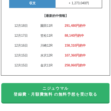
収支
+ 1,273,040円
【最新的中情報】
12月18日
園田11R
291,480円的中
12月17日
笠松11R
88,140円的中
12月16日
川崎12R
158,310円的中
12月15日
水沢12R
107,360円的中
12月15日
金沢11R
258,060円的中
ニジュウマル
登録費・月額費無料 の無料予想を受け取る