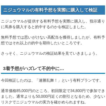
ニジュウマルの有料予想を実際に購入して検証
ニジュウマルが提供する有料予想を実際に購入し、指示通り
に馬券を購入すると的中するのかを検証しました。
無料予想では思いがけない高配当を獲得しましたが、有料予
想ではそれ以上の的中を期待したいところです。
さっそく、ニジュウマルの検証結果を見ていきましょう。
3着予想がハズレて不的中に…
今回検証したのは、「連勝乱舞！」という有料プランです。
通常価格85,000円のところ、初回限定で34,800円で参加でき
ました。通常よりも50,000円近くの割引となるため、少ない
リスクでニジュウマルの実力を確かめられますね。