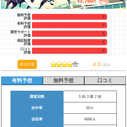
無料予想
評価
有料予想
評価
運営サポート
評価
保証制度
評価
口コミ
評価
総合評価
有料予想
無料予想
口コミ
調査回数
5 戦 3 勝 2 敗
的中率
60％
回収率
4996％