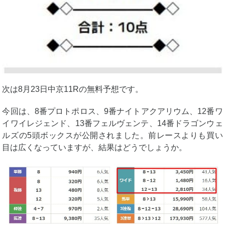
次は8月23日中京11Rの無料予想です。
今回は、8番プロトポロス、9番ナイトアクアリウム、12番ワ
イワイレジェンド、13番フェルヴェンテ、14番ドラゴンウェ
ルズの5頭ボックスが公開されました。前レースよりも買い
目は広くなっていますが、結果はどうでしょうか。