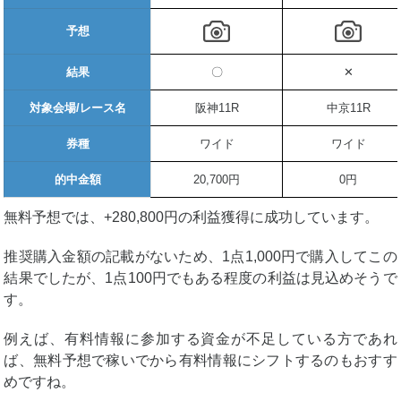
予想
結果
〇
✕
対象会場/レース名
阪神11R
中京11R
券種
ワイド
ワイド
的中金額
20,700円
0円
無料予想では、+280,800円の利益獲得に成功しています。
推奨購入金額の記載がないため、1点1,000円で購入してこの
結果でしたが、1点100円でもある程度の利益は見込めそうで
す。
例えば、有料情報に参加する資金が不足している方であれ
ば、無料予想で稼いでから有料情報にシフトするのもおすす
めですね。