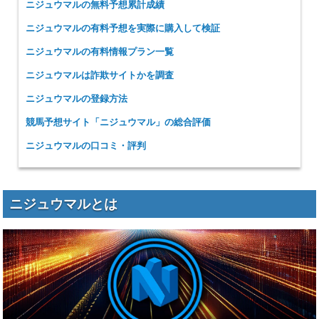
ニジュウマルの無料予想累計成績
ニジュウマルの有料予想を実際に購入して検証
ニジュウマルの有料情報プラン一覧
ニジュウマルは詐欺サイトかを調査
ニジュウマルの登録方法
競馬予想サイト「ニジュウマル」の総合評価
ニジュウマルの口コミ・評判
ニジュウマルとは