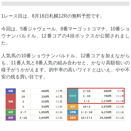
1レース目は、8月16日札幌12Rの無料予想です。
今回は、5番ジャヴェール、8番マーゴットコマチ、10番ショ
ウナンバルドル、12番コアの4頭ボックスが公開されまし
た。
人気馬の10番ショウナンバルドル、12番コアを加えながら
も、11番人気と8番人気の組み合わせと、かなり高額狙いの
様子がうかがえます。的中率の高いワイドとはいえ、やや不
安の残る買い目です。