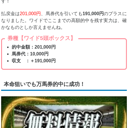
す！
払戻金は
201,000円
、馬券代を引いても
191,000円
のプラスに
なりました。ワイドでここまでの高額的中を残す実力は、確
かなものとしか言えませんね。
券種【ワイド5頭ボックス】
的中金額：201,000円
馬券代：10,000円
収支 ：＋191,000円
本命狙いでも万馬券的中に成功！