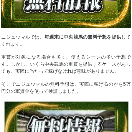
ニジュウマルでは、
毎週末に中央競馬の無料予想を提供
して
くれます。
重賞が対象になる場合も多く、使えるシーンの多い予想で
す。しかし、いくら中央競馬の重賞を提供するケースがあっ
ても、実際に当たって稼げなければ意味がありません。
そこでニジュウマルの無料予想は、実際に稼げるのかを5万
円分の軍資金を使って検証しました。