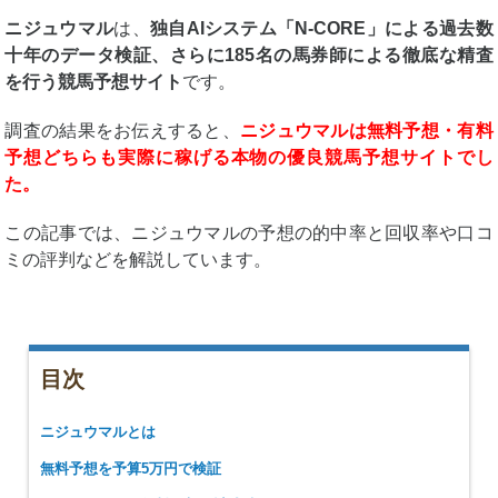
ニジュウマル
は、
独自AIシステム「N-CORE」による過去数
十年のデータ検証、さらに185名の馬券師による徹底な精査
を行う競馬予想サイト
です。
調査の結果をお伝えすると、
ニジュウマルは無料予想・有料
予想どちらも実際に稼げる本物の優良競馬予想サイトでし
た。
この記事では、ニジュウマルの予想の的中率と回収率や口コ
ミの評判などを解説しています。
目次
ニジュウマルとは
無料予想を予算5万円で検証