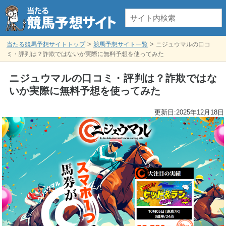
>
>
当たる競馬予想サイトトップ
競馬予想サイト一覧
ニジュウマルの口コ
ミ・評判は？詐欺ではないか実際に無料予想を使ってみた
ニジュウマルの口コミ・評判は？詐欺ではな
いか実際に無料予想を使ってみた
更新日:
2025年12月18日