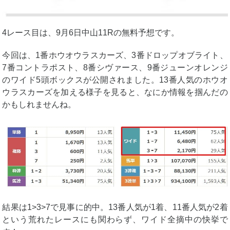
4レース目は、9月6日中山11Rの無料予想です。
今回は、1番ホウオウラスカーズ、3番ドロップオブライト、
7番コントラポスト、8番シヴァース、9番ジューンオレンジ
のワイド5頭ボックスが公開されました。13番人気のホウオ
ウラスカーズを加える様子を見ると、なにか情報を掴んだの
かもしれませんね。
結果は1>3>7で見事に的中。13番人気が1着、11番人気が2着
という荒れたレースにも関わらず、ワイド全摘中の快挙で