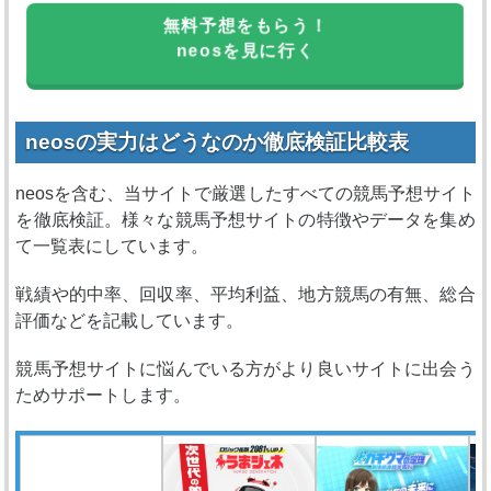
無料予想をもらう！
neosを見に行く
neosの実力はどうなのか徹底検証比較表
neosを含む、当サイトで厳選したすべての競馬予想サイト
を徹底検証。様々な競馬予想サイトの特徴やデータを集め
て一覧表にしています。
戦績や的中率、回収率、平均利益、地方競馬の有無、総合
評価などを記載しています。
競馬予想サイトに悩んでいる方がより良いサイトに出会う
ためサポートします。