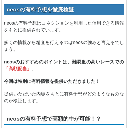
neosの有料予想を徹底検証
neosの有料予想はコネクションを利用した信用できる情報
をもとに提供されています。
多くの情報から精査を行えるのはneosの強みと言えるでし
ょう。
neosのおすすめのポイントは、難易度の高いレースでの
「高額配当」
。
今回は特別に有料情報を提供いただきました！
提供いただいた内容をもとに有料予想がどのようなものな
のか検証します。
neosの有料予想で高額的中が可能！？