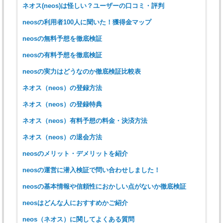
ネオス(neos)は怪しい？ユーザーの口コミ・評判
neosの利用者100人に聞いた！獲得金マップ
neosの無料予想を徹底検証
neosの有料予想を徹底検証
neosの実力はどうなのか徹底検証比較表
ネオス（neos）の登録方法
ネオス（neos）の登録特典
ネオス（neos）有料予想の料金・決済方法
ネオス（neos）の退会方法
neosのメリット・デメリットを紹介
neosの運営に潜入検証で問い合わせしました！
neosの基本情報や信頼性におかしい点がないか徹底検証
neosはどんな人におすすめかご紹介
neos（ネオス）に関してよくある質問