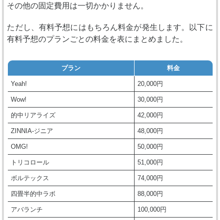
その他の固定費用は一切かかりません。
ただし、有料予想にはもちろん料金が発生します。以下に
有料予想のプランごとの料金を表にまとめました。
プラン
料金
Yeah!
20,000円
Wow!
30,000円
的中リアライズ
42,000円
ZINNIA-ジニア
48,000円
OMG!
50,000円
トリコロール
51,000円
ボルテックス
74,000円
四畳半的中ラボ
88,000円
アバランチ
100,000円