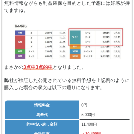
無料情報ながらも利益確保を目的とした予想には好感が持
てますね。
まさかの
3点中3点的中
となりました。
弊社が検証した公開されている無料予想を上記例のように
購入した場合の収支は以下の通りになります。
情報料金
0円
馬券代
5,000円
的中払い戻し金額
11,400円
合計収支
＋10,400円