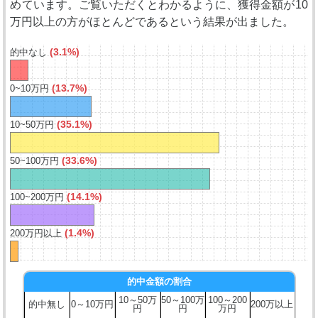
めています。ご覧いただくとわかるように、獲得金額が10
万円以上の方がほとんどであるという結果が出ました。
(3.1%)
的中なし
(13.7%)
0~10万円
(35.1%)
10~50万円
(33.6%)
50~100万円
(14.1%)
100~200万円
(1.4%)
200万円以上
的中金額の割合
10～50万
50～100万
100～200
的中無し
0～10万円
200万以上
円
円
万円