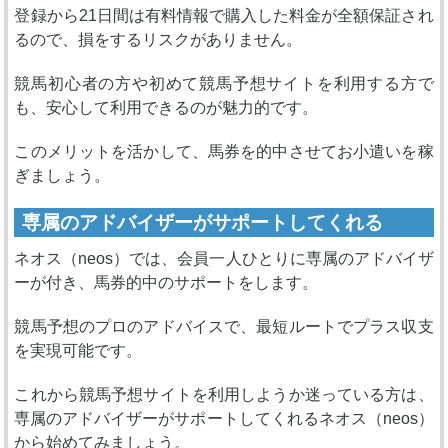
登録から21日間は有料情報で購入した料金が全額保証され
るので、損をするリスクがありません。
競馬初心者の方や初めて競馬予想サイトを利用する方で
も、安心して利用できるのが魅力的です。
このメリットを活かして、馬券を的中させてお小遣いを稼
ぎましょう。
専属のアドバイザーがサポートしてくれる
ネオス（neos）では、会員一人ひとりに専属のアドバイザ
ーが付き、馬券的中のサポートをします。
競馬予想のプロのアドバイスで、最短ルートでプラス収支
を実現可能です。
これから競馬予想サイトを利用しようか迷っている方は、
専属のアドバイザーがサポートしてくれるネオス（neos）
から始めてみましょう。