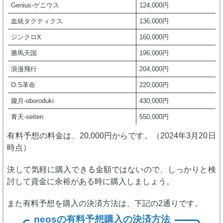
Genius-ゲニウス
124,000円
血統タクティクス
136,000円
ジンクロX
160,000円
勝馬天国
196,000円
浪漫飛行
204,000円
O.S革命
220,000円
朧月-oboroduki
430,000円
青天-seiten
550,000円
有料予想の料金は、20,000円からです。（2024年3月20日
時点）
決して気軽に購入できる金額ではないので、しっかりと検
討して資金に余裕がある時に購入しましょう。
また有料予想を購入の決済方法は、下記の2通りです。
neosの有料予想購入の決済方法