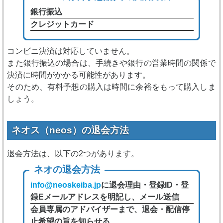
銀行振込
クレジットカード
コンビニ決済は対応していません。
また銀行振込の場合は、手続きや銀行の営業時間の関係で
決済に時間がかかる可能性があります。
そのため、有料予想の購入は時間に余裕をもって購入しま
しょう。
ネオス（neos）の退会方法
退会方法は、以下の2つがあります。
ネオの退会方法
info@neoskeiba.jp
に退会理由・登録ID・登
録Eメールアドレスを明記し、メール送信
会員専属のアドバイザーまで、退会・配信停
止希望の旨を知らせる