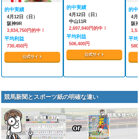
的中実績
的中実績
的中
4月12日（日）
4月12日（日）
4月
中山11R
阪神9R
阪神
2,697,940円的中！
3,834,750円的中！
1,
平均利益
平均利益
平均
506,400円
730,450円
580
公式サイト
公式サイト
競馬新聞とスポーツ紙の明確な違い