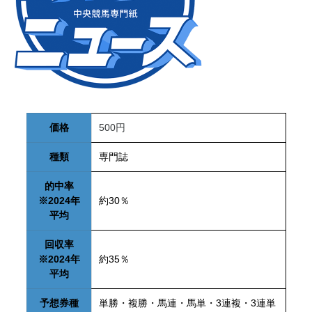
価格
500円
種類
専門誌
的中率
※2024年
約30％
平均
回収率
※2024年
約35％
平均
予想券種
単勝・複勝・馬連・馬単・3連複・3連単