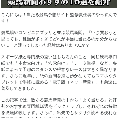
こんにちは！当たる競馬予想サイト 監修責任者のやっすんで
す！
競馬場やコンビニにズラリと並ぶ競馬新聞。「いざ買おうと
思っても、種類が多すぎてどれが本当に当たるのか分からな
い…」と迷ってしまった経験はありませんか？
スポーツ紙と専門紙の違いはもちろんのこと、同じ競馬専門
紙でも「本命党向け」「穴党向け」「データ重視」など、各
紙によって予想のスタンスや得意なレースは大きく異なりま
す。さらに近年は、紙の新聞を持ち歩かなくてもスマホやタ
ブレットで手軽に読める「電子版（ネット新聞）」も急速に
普及してきました。
この記事では、数ある競馬新聞の中から「よく当たる」と評
判のおすすめ専門紙16選をピックアップし、それぞれの特徴
を徹底比較します。さらに、出先でもサクサク読める便利な