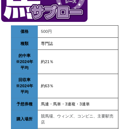
価格
500円
種類
専門誌
的中率
※2024年
約21％
平均
回収率
※2024年
約63％
平均
予想券種
馬連・馬単・3連複・3連単
競馬場、ウィンズ、コンビニ、主要駅売
購入場所
店