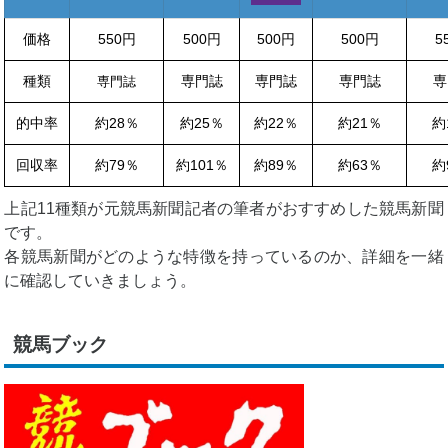
価格
550円
500円
500円
500円
5
種類
専門誌
専門誌
専門誌
専
専門誌
的中率
約28％
約25％
約22％
約21％
約
回収率
約79％
約101％
約89％
約63％
約
上記11種類が元競馬新聞記者の筆者がおすすめした競馬新聞
です。
各競馬新聞がどのような特徴を持っているのか、詳細を一緒
に確認していきましょう。
競馬ブック