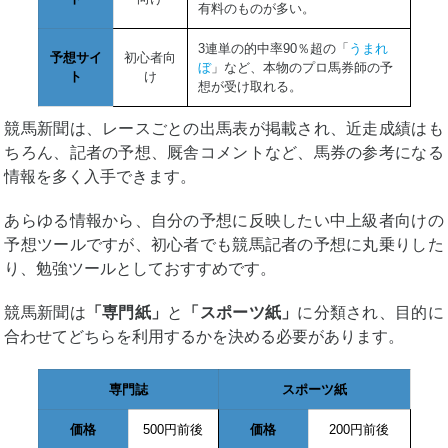
有料のものが多い。
3連単の的中率90％超の「
うまれ
予想サイ
初心者向
ぼ
」など、本物のプロ馬券師の予
ト
け
想が受け取れる。
競馬新聞は、レースごとの出馬表が掲載され、近走成績はも
ちろん、記者の予想、厩舎コメントなど、馬券の参考になる
情報を多く入手できます。
あらゆる情報から、自分の予想に反映したい中上級者向けの
予想ツールですが、初心者でも競馬記者の予想に丸乗りした
り、勉強ツールとしておすすめです。
競馬新聞は
「専門紙」
と
「スポーツ紙」
に分類され、目的に
合わせてどちらを利用するかを決める必要があります。
専門誌
スポーツ紙
価格
500円前後
価格
200円前後