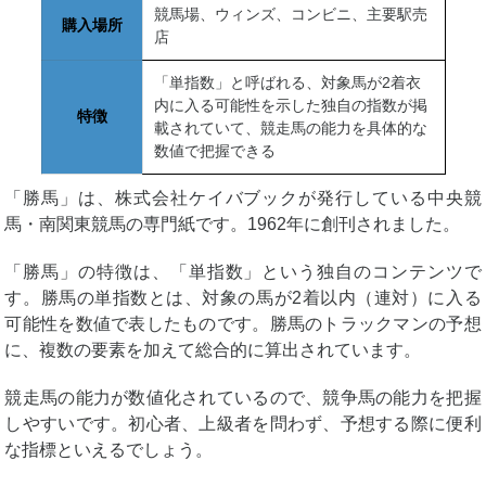
競馬場、ウィンズ、コンビニ、主要駅売
購入場所
店
「単指数」と呼ばれる、対象馬が2着衣
内に入る可能性を示した独自の指数が掲
特徴
載されていて、競走馬の能力を具体的な
数値で把握できる
「勝馬」は、株式会社ケイバブックが発行している中央競
馬・南関東競馬の専門紙です。1962年に創刊されました。
「勝馬」の特徴は、「単指数」という独自のコンテンツで
す。勝馬の単指数とは、対象の馬が2着以内（連対）に入る
可能性を数値で表したものです。勝馬のトラックマンの予想
に、複数の要素を加えて総合的に算出されています。
競走馬の能力が数値化されているので、競争馬の能力を把握
しやすいです。初心者、上級者を問わず、予想する際に便利
な指標といえるでしょう。