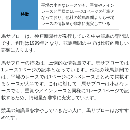
平場の小さなレースでも、重賞やメイン
レースと同様に1レース1ページの記事と
特徴
なっており、他社の競馬新聞よりも平場
レースの情報量が非常に充実している
馬サブローは、神戸新聞社が発行している中央競馬の専門誌
です。創刊は1999年となり、競馬新聞の中では比較的新しい
部類に入ります。
馬サブローの特徴は、圧倒的な情報量です。馬サブローでは
1レース1ページの記事となっています。他社の競馬新聞で
は、平場のレースでは1ページに2～3レースまとめて掲載す
るケースが大半です。これに対して、馬サブローは小さなレ
ースでも、重賞やメインレースと同様に1レース1ページで記
載するため、情報量が非常に充実しています。
競馬の知識量を増やしていきたい人に、馬サブローはおすす
めです。