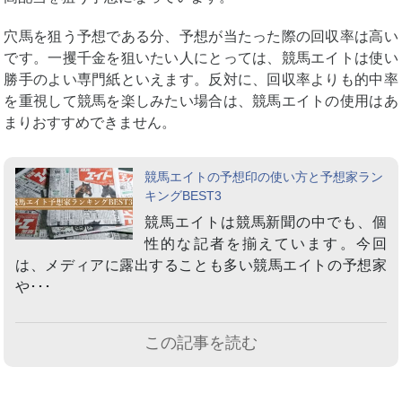
穴馬を狙う予想である分、予想が当たった際の回収率は高い
です。一攫千金を狙いたい人にとっては、競馬エイトは使い
勝手のよい専門紙といえます。反対に、回収率よりも的中率
を重視して競馬を楽しみたい場合は、競馬エイトの使用はあ
まりおすすめできません。
競馬エイトの予想印の使い方と予想家ラン
キングBEST3
競馬エイトは競馬新聞の中でも、個
性的な記者を揃えています。今回
は、メディアに露出することも多い競馬エイトの予想家
や･･･
この記事を読む