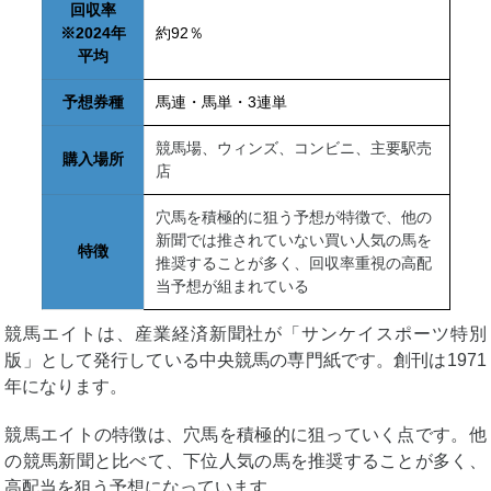
回収率
※2024年
約92％
平均
予想券種
馬連・馬単・3連単
競馬場、ウィンズ、コンビニ、主要駅売
購入場所
店
穴馬を積極的に狙う予想が特徴で、他の
新聞では推されていない買い人気の馬を
特徴
推奨することが多く、回収率重視の高配
当予想が組まれている
競馬エイトは、産業経済新聞社が「サンケイスポーツ特別
版」として発行している中央競馬の専門紙です。創刊は1971
年になります。
競馬エイトの特徴は、穴馬を積極的に狙っていく点です。他
の競馬新聞と比べて、下位人気の馬を推奨することが多く、
高配当を狙う予想になっています。