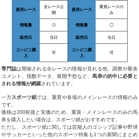
全レース公
重賞レースの
提供レース
提供レース
開
み
情報量
◎
情報量
◯
販売日
当日
販売日
当日
コンビニ購
コンビニ購
可
可
入
入
専門誌
は開催される全レースの情報が見れる他、調教や厩舎
コメント、指数データ、展開予想など、
馬券の的中に必要と
される情報が網羅
されています。
一方
スポーツ紙
では、重賞や各場のメインレースの情報のみ
です。
価格は200前後と安価のため、重賞・メインレースのみの馬
券を購入したい場合は、スポーツ紙がおすすめです。
ただし、スポーツ紙に関しては芸能人のゴシップ記事や野球
やサッカーといった他のスポーツ特集も1つの新聞にまとめ