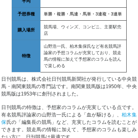
平均
予想券種
単勝・複勝・馬連・馬単・3連複・3連単
競馬場、ウィンズ、コンビニ、主要駅売
購入場所
店
山野浩一氏、柏木集保氏など有名競馬評
論家の予想コラムが充実しており、競走
特徴
馬の情報に加えて予想家のコラムを読ん
で楽しめる
日刊競馬は、株式会社日刊競馬新聞社が発行している中央競
馬・南関東競馬の専門誌です。南関東競馬版は1950年、中央
競馬版は1953年に創刊されました。
日刊競馬の特徴は、予想家のコラムが充実している点です。
有名競馬評論家の山野浩一氏による「血が駆ける」、
柏木集
保
氏の「編集長の競馬」など、充実したコラムを読むことが
できます。競走馬の情報に加えて、予想家のコラムも楽しみ
たい方に、日刊競馬は最適です。