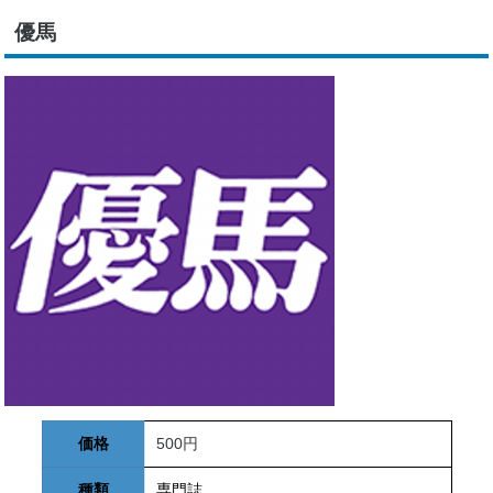
優馬
価格
500円
種類
専門誌