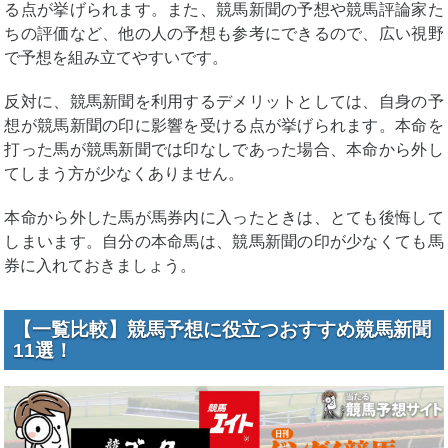
る点が挙げられます。また、競馬新聞の予想や競馬評論家た
ちの評価など、他の人の予想も参考にできるので、広い視野
で予想を組み立てやすいです。
反対に、競馬新聞を利用するデメリットとしては、自身の予
想が競馬新聞の印に影響を受ける点が挙げられます。本命を
打った馬が競馬新聞では印なしであった場合、本命から外し
てしまう方が少なくありません。
本命から外した馬が馬券内に入ったときは、とても後悔して
しまいます。自分の本命馬は、競馬新聞の印が少なくても馬
券に入れておきましょう。
【一覧比較】競馬予想に役立つおすすめ競馬新聞
11選！