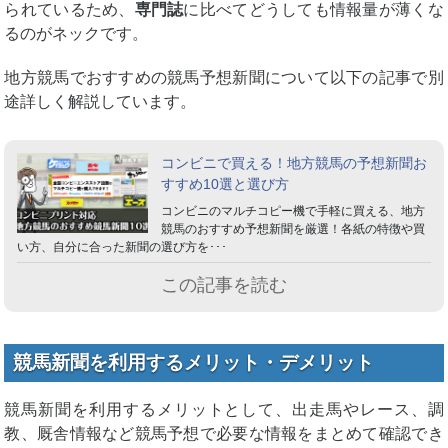
られているため、
専門誌
に比べてどうしても情報量が薄くな
るのがネックです。
地方競馬でおすすめの競馬予想新聞について以下の記事で別
途詳しく解説しています。
コンビニで買える！地方競馬の予想新聞お
すすめ10選と選び方
コンビニのマルチコピー機で手軽に買える、地方
競馬のおすすめ予想新聞を厳選！各紙の特徴や買
い方、自分に合った新聞の選び方を･･･
この記事を読む
競馬新聞を利用するメリット・デメリット
競馬新聞を利用するメリットとして、出走馬やレース、調
教、厩舎情報など競馬予想で必要な情報をまとめて確認でき