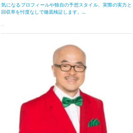
気になるプロフィールや独自の予想スタイル、実際の実力と
回収率を忖度なしで徹底検証します。...
..