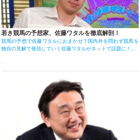
若き競馬の予想家、佐藤ワタルを徹底解剖！
競馬の予想で佐藤ワタルにおまかせ？国内外を問わず競馬を
独自の見解で発信していく佐藤ワタルがネットで話題に！...
..