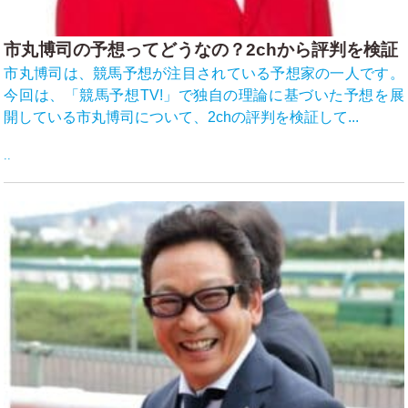
市丸博司の予想ってどうなの？2chから評判を検証
市丸博司は、競馬予想が注目されている予想家の一人です。
今回は、「競馬予想TV!」で独自の理論に基づいた予想を展
開している市丸博司について、2chの評判を検証して...
..