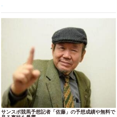
..
サンスポ競馬予想記者「佐藤」の予想成績や無料で