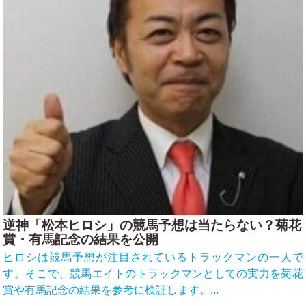
逆神「松本ヒロシ」の競馬予想は当たらない？菊花
賞・有馬記念の結果を公開
ヒロシは競馬予想が注目されているトラックマンの一人で
す。そこで、競馬エイトのトラックマンとしての実力を菊花
賞や有馬記念の結果を参考に検証します。...