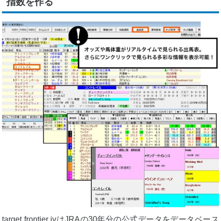
指数を作る
target frontier jvはJRAの30年分の公式データをデータベース