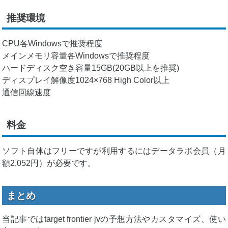
推奨環境
CPU各Windowsで推奨程度
メインメモリ容量各Windowsで推奨程度
ハードディスク空き容量15GB(20GB以上を推奨)
ディスプレイ解像度1024×768 High Color以上
通信回線速度
料金
ソフト自体はフリーですが利用するにはデータラボ会員（月
額2,052円）が必要です。
まとめ
当記事ではtarget frontier jvの予想方法やカスタマイズ、使い