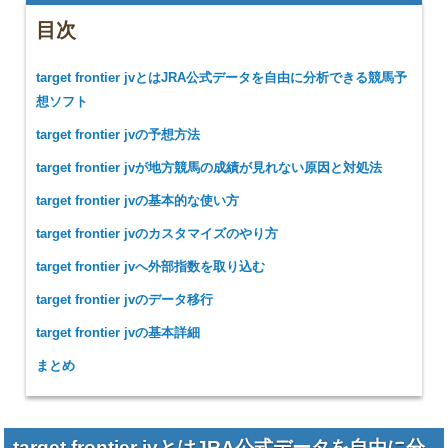
目次
target frontier jvとはJRA公式データを自由に分析できる競馬予
想ソフト
target frontier jvの予想方法
target frontier jvが地方競馬の成績が見れない原因と対処法
target frontier jvの基本的な使い方
target frontier jvのカスタマイズのやり方
target frontier jvへ外部指数を取り込む
target frontier jvのデータ移行
target frontier jvの基本詳細
まとめ
target frontier jvとはJRA公式データを自由に分