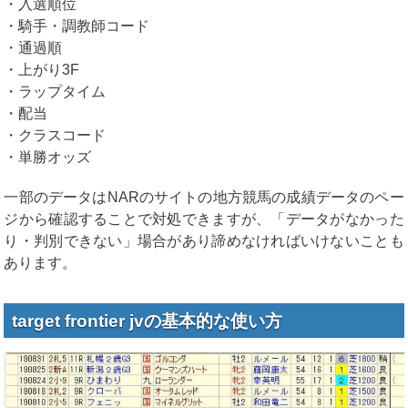
・入選順位
・騎手・調教師コード
・通過順
・上がり3F
・ラップタイム
・配当
・クラスコード
・単勝オッズ
一部のデータはNARのサイトの地方競馬の成績データのペー
ジから確認することで対処できますが、「データがなかった
り・判別できない」場合があり諦めなければいけないことも
あります。
target frontier jvの基本的な使い方