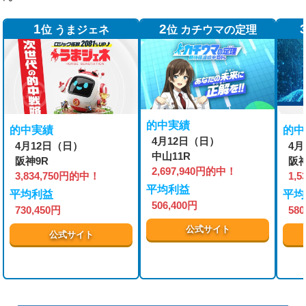
1
2
位 うまジェネ
位 カチウマの定理
的中実績
的中実績
的中
4月12日（日）
4月12日（日）
4月
中山11R
阪神9R
阪神
2,697,940円的中！
3,834,750円的中！
1,
平均利益
平均利益
平均
506,400円
730,450円
580
公式サイト
公式サイト