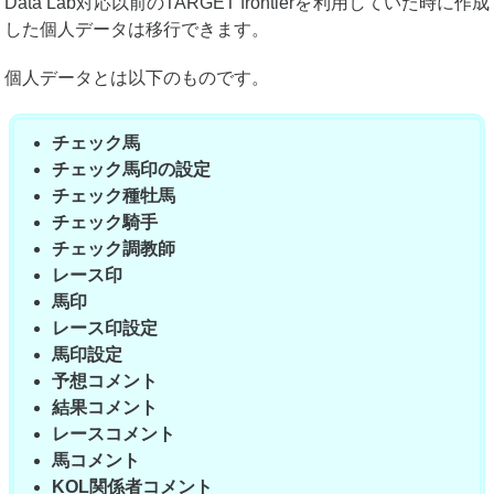
Data Lab対応以前のTARGET frontierを利用していた時に作成
した個人データは移行できます。
個人データとは以下のものです。
チェック馬
チェック馬印の設定
チェック種牡馬
チェック騎手
チェック調教師
レース印
馬印
レース印設定
馬印設定
予想コメント
結果コメント
レースコメント
馬コメント
KOL関係者コメント