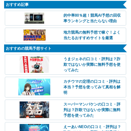
おすすめ記事
的中率80％超！競馬AI予想の回収
率ランキングと当たらない理由
地方競馬の無料予想で稼ぐ！よく
当たるおすすめサイトを厳選
おすすめの競馬予想サイト
うまジェネの口コミ・評判は？詐
欺ではないか実際に無料予想を使
ってみた
カチウマの定理の口コミ・評判は
本当？予想を使ってみて真相を解
明
スーパーマンバケンの口コミ・評
判は？詐欺ではないか実際に無料
予想を使ってみた
えーあいNEOの口コミ・評判は？