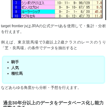
target frontier jvはJRAの公式デーtあを使用して・集計・分析
を行えます。
例えば、東京競馬場で3歳以上2歳クラスのレースのうり
「芝・良馬場」の条件でデータを抽出すると
騎手
人気
種牡馬
などあらゆる角度から分析・予想を行えます。
過去30年分以上のデータをデータベース化し能力