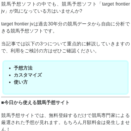
競馬予想ソフトの中でも、競馬予想ソフト「target frontier
jv」が気になっている方はいませんか?
target frontier jvは過去30年分の競馬データから自由に分析で
きる競馬予想ソフトです。
当記事では以下の3つについて重点的に解説していきますの
で、利用をご検討の方はぜひご確認ください。
予想方法
カスタマイズ
使い方
■今日から使える競馬予想サイト
競馬予想サイトでは、無料登録するだけで競馬専門家による
厳選された予想が見れます。もちろん月額料金は発生しませ
ん！