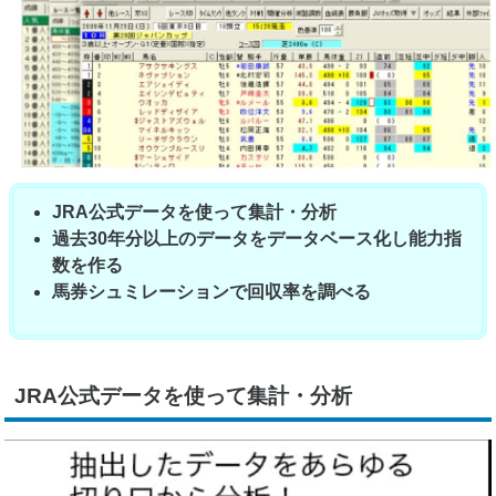
JRA公式データを使って集計・分析
過去30年分以上のデータをデータベース化し能力指
数を作る
馬券シュミレーションで回収率を調べる
JRA公式データを使って集計・分析