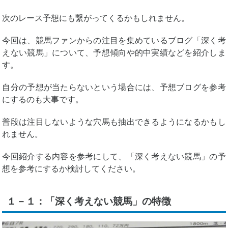
次のレース予想にも繋がってくるかもしれません。
今回は、競馬ファンからの注目を集めているブログ「深く考
えない競馬」について、予想傾向や的中実績などを紹介しま
す。
自分の予想が当たらないという場合には、予想ブログを参考
にするのも大事です。
普段は注目しないような穴馬も抽出できるようになるかもし
れません。
今回紹介する内容を参考にして、「深く考えない競馬」の予
想を参考にするか検討してください。
１－１：「深く考えない競馬」の特徴