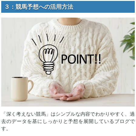
３：競馬予想への活用方法
「深く考えない競馬」はシンプルな内容でわかりやすく、過
去のデータを基にしっかりと予想を展開しているブログで
す。