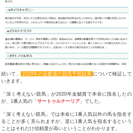
続いて、
2020年の金鯱賞の競馬予想結果
について検証して
いきます。
「深く考えない競馬」が2020年金鯱賞で本命に指名したの
が、1番人気の「
サートゥルナーリア
」でした。
「深く考えない競馬」では本命に1番人気以外の馬を指名す
ることが多く見られますが、逆に1番人気を指名するという
ことはそれだけ信頼度が高いということがわかります。