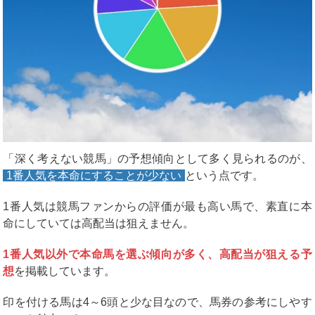
「深く考えない競馬」の予想傾向として多く見られるのが、
1番人気を本命にすることが少ない
という点です。
1番人気は競馬ファンからの評価が最も高い馬で、素直に本
命にしていては高配当は狙えません。
1番人気以外で本命馬を選ぶ傾向が多く、高配当が狙える予
想
を掲載しています。
印を付ける馬は4～6頭と少な目なので、馬券の参考にしやす