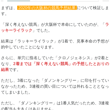
まずは、
2020年の大阪杯の競馬予想結果
について検証しま
す。
「深く考えない競馬」が大阪杯で本命にしていたのが、「
ラ
ッキーライラック
」でした。
結果は「ラッキーライラック」が1着で、見事本命の予想が
的中していたことになります。
さらに、単穴に指名していた「クロノジェネシス」が2着と
なり、
2着までは「深く考えない競馬」の予想したとおりの
結果
です。
ただし、3着になった「ダノンキングリー」に印を打ってい
なかったため、3連複の買い目については外れることとなっ
てしまいました。
ただし、「ダノンキングリー」は1番人気だったため、3連複
の配当も大きくはありません。