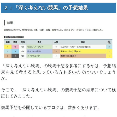
２：「深く考えない競馬」の予想結果
「深く考えない競馬」の競馬予想を参考にするかは、予想結
果を見て考えると思っている方も多いのではないでしょう
か。
そこで、「深く考えない競馬」の競馬予想の結果について検
証してみました。
競馬予想を公開しているブログは、数多くあります。