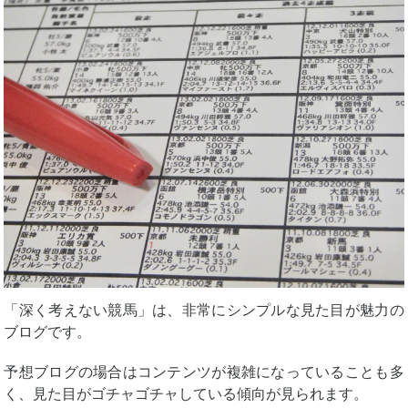
「深く考えない競馬」は、非常にシンプルな見た目が魅力の
ブログです。
予想ブログの場合はコンテンツが複雑になっていることも多
く、見た目がゴチャゴチャしている傾向が見られます。