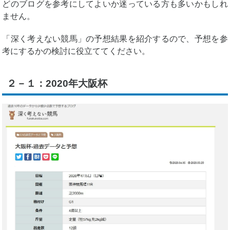
どのブログを参考にしてよいか迷っている方も多いかもしれ
ません。
「深く考えない競馬」の予想結果を紹介するので、予想を参
考にするかの検討に役立ててください。
２－１：2020年大阪杯