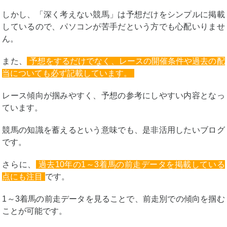
しかし、「深く考えない競馬」は予想だけをシンプルに掲載
しているので、パソコンが苦手だという方でも心配いりませ
ん。
また、
予想をするだけでなく、レースの開催条件や過去の配
当についても必ず記載しています。
レース傾向が掴みやすく、予想の参考にしやすい内容となっ
ています。
競馬の知識を蓄えるという意味でも、是非活用したいブログ
です。
さらに、
過去10年の1～3着馬の前走データを掲載している
点にも注目
です。
1～3着馬の前走データを見ることで、前走別での傾向を掴む
ことが可能です。