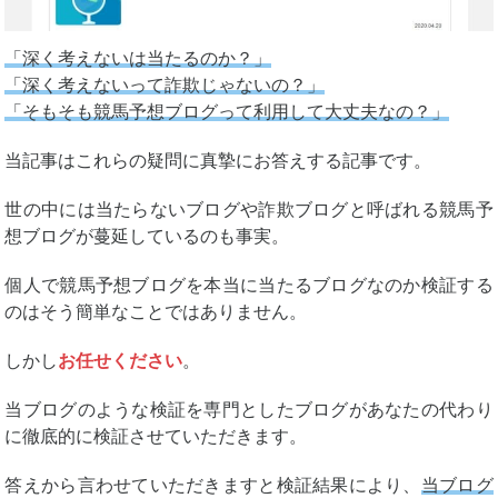
「深く考えないは当たるのか？」
「深く考えないって詐欺じゃないの？」
「そもそも競馬予想ブログって利用して大丈夫なの？」
当記事はこれらの疑問に真摯にお答えする記事です。
世の中には当たらないブログや詐欺ブログと呼ばれる競馬予
想ブログが蔓延しているのも事実。
個人で競馬予想ブログを本当に当たるブログなのか検証する
のはそう簡単なことではありません。
しかし
お任せください
。
当ブログのような検証を専門としたブログがあなたの代わり
に徹底的に検証させていただきます。
答えから言わせていただきますと検証結果により、
当ブログ