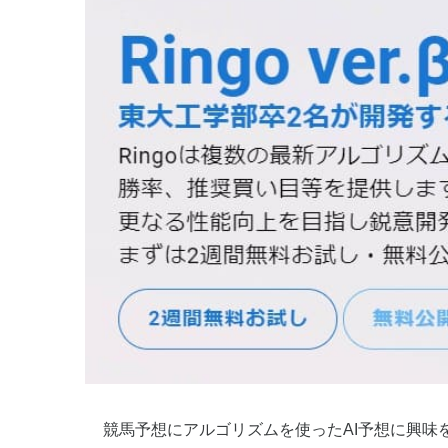
競馬予想にアルゴリズムを使ったAI予想に興味