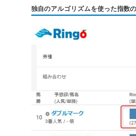
独自のアルゴリズムを使った指数