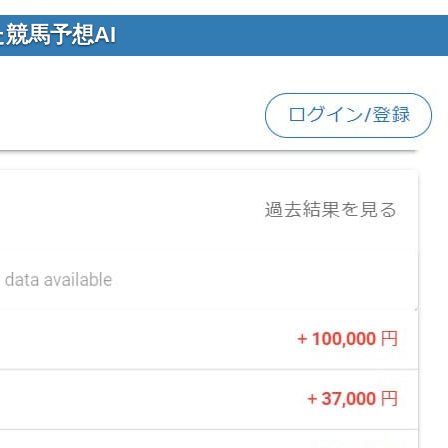
た競馬予想AI