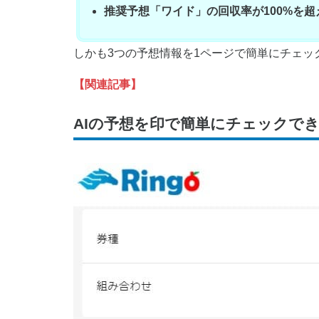
推奨予想「ワイド」の回収率が100%を超
しかも3つの予想情報を1ページで簡単にチェッ
【関連記事】
AIの予想を印で簡単にチェックで