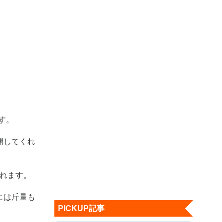
す。
開してくれ
されます。
には斤量も
PICKUP記事