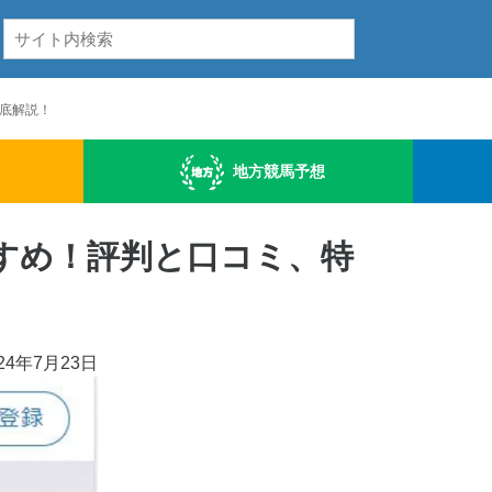
徹底解説！
地方競馬
予想
すすめ！評判と口コミ、特
024年7月23日