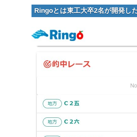
Ringoとは東工大卒2名が開発し