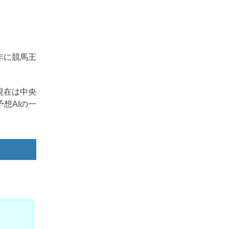
9年に競馬王
し現在は中央
予想AIの一