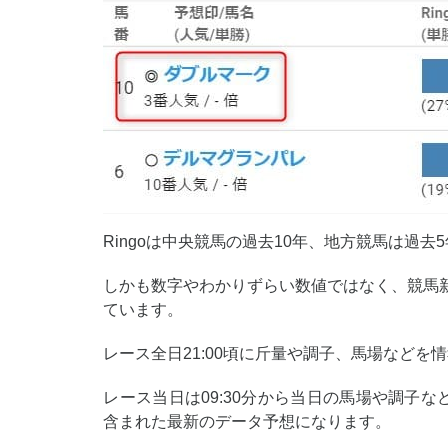
Ringoは中央競馬の過去10年、地方競馬は過
しかも数字やわかりずらい数値ではなく、競馬
ています。
レース全日21:00頃に斤量や調子、馬場など
レース当日は09:30分から当日の馬場や調子
含まれた最新のデータ予想になります。