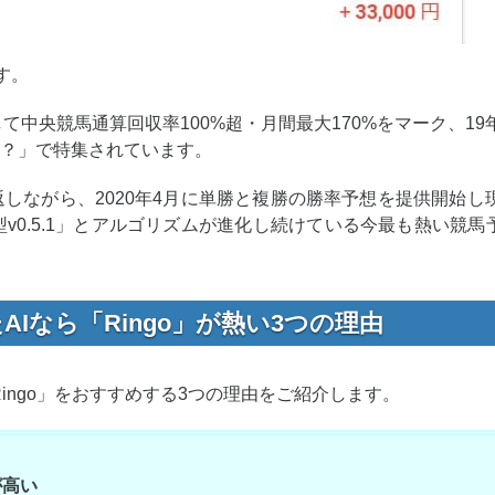
す。
リースして中央競馬通算回収率100%超・月間最大170%をマーク、1
か？」で特集されています。
を繰り返しながら、2020年4月に単勝と複勝の勝率予想を提供開始
型v0.5.1」とアルゴリズムが進化し続けている今最も熱い競馬
Iなら「Ringo」が熱い3つの理由
ingo」をおすすめする3つの理由をご紹介します。
が高い