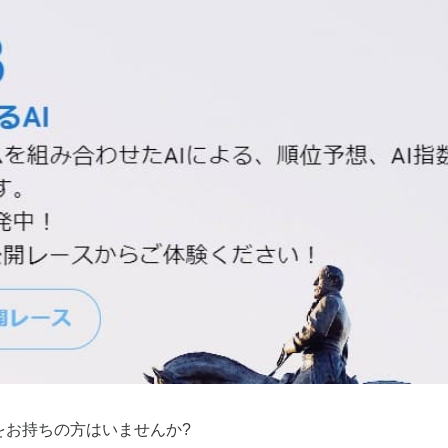
をお持ちの方はいませんか?