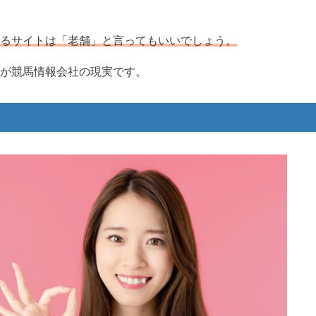
いるサイトは「老舗」と言ってもいいでしょう。
れが競馬情報会社の現実です。