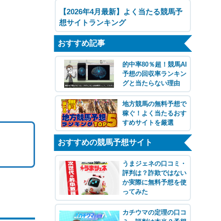
【2026年4月最新】よく当たる競馬予
想サイトランキング
おすすめ記事
的中率80％超！競馬AI
予想の回収率ランキン
グと当たらない理由
地方競馬の無料予想で
稼ぐ！よく当たるおす
すめサイトを厳選
おすすめの競馬予想サイト
うまジェネの口コミ・
評判は？詐欺ではない
か実際に無料予想を使
ってみた
カチウマの定理の口コ