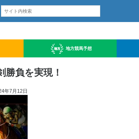
地方競馬
予想
剣勝負を実現！
024年7月12日