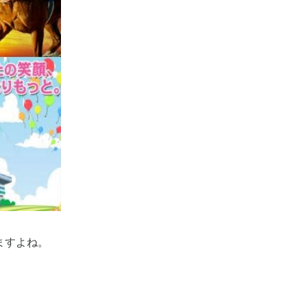
ますよね。