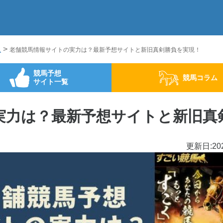
>
ム
老舗競馬情報サイトの実力は？最新予想サイトと新旧真剣勝負を実現！
競馬予想
競馬
コラム
サイト一覧
実力は？最新予想サイトと新旧真
更新日:
2