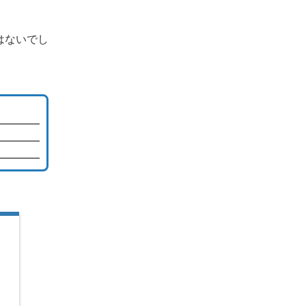
はないでし