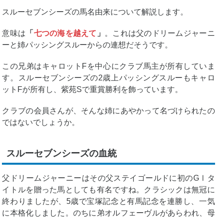
スルーセブンシーズの馬名由来について解説します。
意味は
「
七つの海を越えて
」
。これは父のドリームジャーニ
ーと姉パッシングスルーからの連想だそうです。
この兄弟はキャロットFを中心にクラブ馬主が所有していま
す。スルーセブンシーズの2歳上パッシングスルーもキャロ
ットFが所有し、紫苑Sで重賞勝利を飾っています。
クラブの会員さんが、そんな姉にあやかって名づけられたの
ではないでしょうか。
スルーセブンシーズの血統
父ドリームジャーニーはその父ステイゴールドに初のGⅠタ
イトルを贈った馬としても有名ですね。クラシックは無冠に
終わりましたが、5歳で宝塚記念と有馬記念を連勝し、一気
に本格化しました。のちに弟オルフェーヴルがあらわれ、母