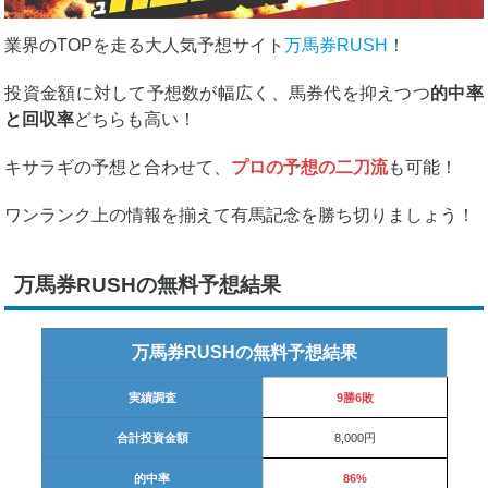
業界のTOPを走る大人気予想サイト
万馬券RUSH
！
投資金額に対して予想数が幅広く、馬券代を抑えつつ
的中率
と回収率
どちらも高い！
キサラギの予想と合わせて、
プロの予想の二刀流
も可能！
ワンランク上の情報を揃えて有馬記念を勝ち切りましょう！
万馬券RUSHの無料予想結果
万馬券RUSHの無料予想結果
実績調査
9勝6敗
合計投資金額
8,000円
的中率
86%