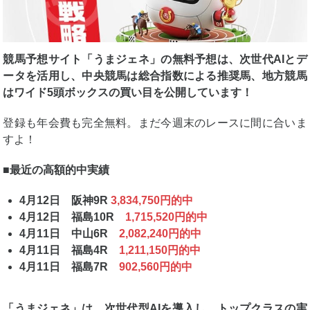
競馬予想サイト「うまジェネ」の無料予想は、次世代AIとデ
ータを活用し、中央競馬は総合指数による推奨馬、地方競馬
はワイド5頭ボックスの買い目を公開しています！
登録も年会費も完全無料。まだ今週末のレースに間に合いま
すよ！
■最近の高額的中実績
4月12日 阪神9R
3,834,750円的中
4月12日 福島10R
1,715,520円的中
4月11日 中山6R
2,082,240円的中
4月11日 福島4R
1,211,150円的中
4月11日 福島7R
902,560円的中
「うまジェネ」は、次世代型AIを導入し、トップクラスの実