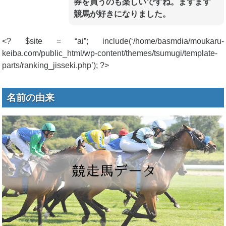
券を買うのも楽しいですね。ますます
競馬が好きになりました。
<? $site = “ai”; include(‘/home/basmdia/moukaru-
keiba.com/public_html/wp-content/themes/tsumugi/template-
parts/ranking_jisseki.php’); ?>
名前の由来