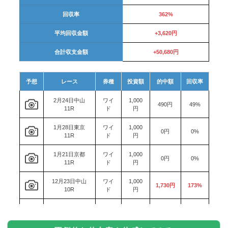
回収率
362%
平均回収金額
+3,620円
合計収支金額
+50,680円
予想
レース
券種
投資額
的中額
回収率
2月24日中山
ワイ
1,000
490円
49%
11R
ド
円
1月28日東京
ワイ
1,000
0円
0%
11R
ド
円
1月21日京都
ワイ
1,000
0円
0%
11R
ド
円
12月23日中山
ワイ
1,000
1,730円
173%
10R
ド
円
12月3日中京
ワイ
1,000
0円
0%
11R
ド
円