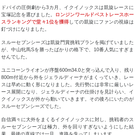
ドバイの圧倒劇から3カ月、イクイノックスは凱旋レースに
宝塚記念を選びました。
ロンジンワールドベストレースホー
スランキングで堂々1位を獲得
しての凱旋にファンの視線は
釘づけになりました。
スルーセブンシーズは凱旋門賞挑戦プランを掲げていました
が、中山牝馬Sを勝ったばかりの格下で、10番人気にすぎま
せんでした。
ユニコーンライオンが序盤600m34.0と突っ込んで入り、残り
800m付近から外をジェラルディーナがまくっていき、レー
スは早めに動く形になりました。先行勢には非常に厳しいレ
ース展開になり、ジェラルディーナの仕掛けを見計らい、イ
クイノックスが外から動いていきます。その後ろにいたのが
スルーセブンシーズでした。
自信満々に大外をまくるイクイノックスに対し、挑戦者のス
ルーセブンシーズは極力、外を回りすぎないようにした結
果、
最後の直線では一旦、進路を失ってしまいます。