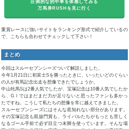
圧倒的な的中率を体感してみる
11月19日京都
ワイ
1,000
1,730円
173%
万馬券RUSHを見に行く
11R
ド
円
10月07日東京
ワイ
1,000
470円
47%
11R
ド
円
重賞レースに強いサイトをランキング形式で紹介しているの
10月01日中山
ワイ
1,000
で、こちらも合わせてチェックして下さい！
2,160円
216%
11R
ド
円
9月24日中山
ワイ
1,000
3,000円
300%
まとめ
11R
ド
円
9月18日中山
ワイ
1,000
930円
93%
今回はスルーセブンシーズついて解説しました。
11R
ド
円
今年1月21日に初富士Sを勝ったときに、いったいどのぐらい
9月17日阪神
ワイ
1,000
の人が有馬記念出走を想像できたでしょうか。
4,770円
477%
11R
ド
円
中山牝馬Sは2番人気でしたが、宝塚記念は10番人気でしたか
ら、GⅠではまだまだ力が足りないと思ったファンも多かっ
ワイ
1,000
9月16日阪神8R
2,010円
201%
ド
円
たですね。こうして私たちの想像を常に越えてきました。
スルーセブンシーズにはそんな底知れない部分があります。
9月10日阪神
ワイ
1,000
24,970
2497%
11R
ド
円
円
その宝塚記念も凱旋門賞も、ライバルたちがもっとも苦しく
なるゴール手前で必ず目立つ末脚を使っています。そんな場
ワイ
1,000
9月9日中山11R
8,420円
842%