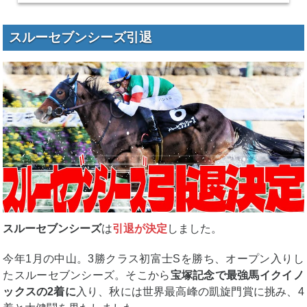
スルーセブンシーズ引退
スルーセブンシーズ
は
引退が決定
しました。
今年1月の中山。3勝クラス初富士Sを勝ち、オープン入りし
たスルーセブンシーズ。そこから
宝塚記念で最強馬イクイノ
ックスの2着に
入り、秋には世界最高峰の凱旋門賞に挑み、4