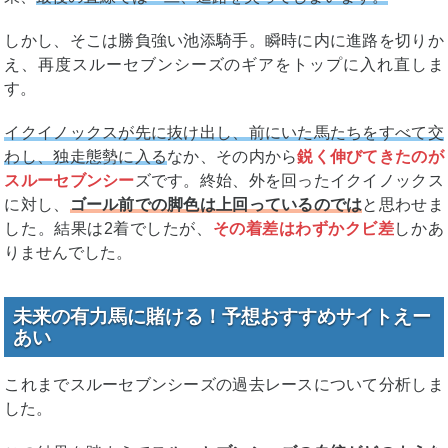
しかし、そこは勝負強い池添騎手。瞬時に内に進路を切りか
え、再度スルーセブンシーズのギアをトップに入れ直しま
す。
イクイノックスが先に抜け出し、前にいた馬たちをすべて交
わし、独走態勢に入る
なか、その内から
鋭く伸びてきたのが
スルーセブンシー
ズです。終始、外を回ったイクイノックス
に対し、
ゴール前での脚色は上回っているのでは
と思わせま
した。結果は2着でしたが、
その着差はわずかクビ差
しかあ
りませんでした。
未来の有力馬に賭ける！予想おすすめサイトえー
あい
これまでスルーセブンシーズの過去レースについて分析しま
した。