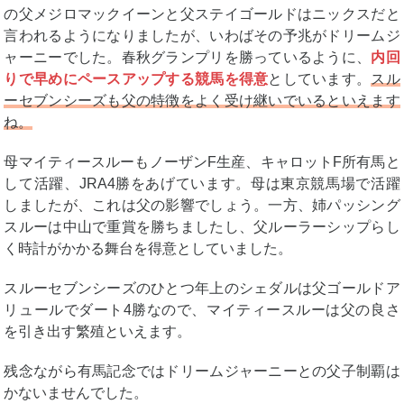
の父メジロマックイーンと父ステイゴールドはニックスだと
言われるようになりましたが、いわばその予兆がドリームジ
ャーニーでした。春秋グランプリを勝っているように、
内回
りで早めにペースアップする競馬を得意
としています。
スル
ーセブンシーズも父の特徴をよく受け継いでいるといえます
ね。
母マイティースルーもノーザンF生産、キャロットF所有馬と
して活躍、JRA4勝をあげています。母は東京競馬場で活躍
しましたが、これは父の影響でしょう。一方、姉パッシング
スルーは中山で重賞を勝ちましたし、父ルーラーシップらし
く時計がかかる舞台を得意としていました。
スルーセブンシーズのひとつ年上のシェダルは父ゴールドア
リュールでダート4勝なので、マイティースルーは父の良さ
を引き出す繁殖といえます。
残念ながら有馬記念ではドリームジャーニーとの父子制覇は
かないませんでした。