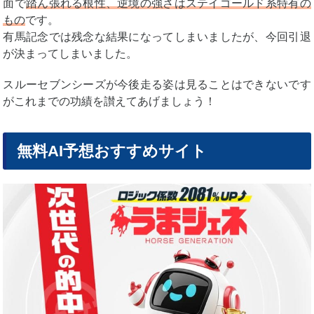
面で
踏ん張れる根性、逆境の強さはステイゴールド系特有の
ド
円
もの
です。
有馬記念では残念な結果になってしまいましたが、今回引退
が決まってしまいました。
スルーセブンシーズが今後走る姿は見ることはできないです
がこれまでの功績を讃えてあげましょう！
無料AI予想おすすめサイト