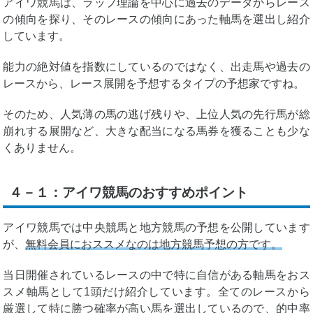
アイワ競馬は、ラップ理論を中心に過去のデータからレース
の傾向を探り、そのレースの傾向にあった軸馬を選出し紹介
しています。
能力の絶対値を指数にしているのではなく、出走馬や過去の
レースから、レース展開を予想するタイプの予想家ですね。
そのため、人気薄の馬の逃げ残りや、上位人気の先行馬が総
崩れする展開など、大きな配当になる馬券を獲ることも少な
くありません。
４－１：アイワ競馬のおすすめポイント
アイワ競馬では中央競馬と地方競馬の予想を公開しています
が、
無料会員におススメなのは地方競馬予想の方です。
当日開催されているレースの中で特に自信がある軸馬をおス
スメ軸馬として1頭だけ紹介しています。全てのレースから
厳選して特に勝つ確率が高い馬を選出しているので、的中率