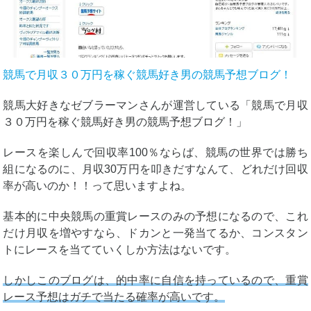
競馬で月収３０万円を稼ぐ競馬好き男の競馬予想ブログ！
競馬大好きなゼブラーマンさんが運営している「競馬で月収
３０万円を稼ぐ競馬好き男の競馬予想ブログ！」
レースを楽しんで回収率100％ならば、競馬の世界では勝ち
組になるのに、月収30万円を叩きだすなんて、どれだけ回収
率が高いのか！！って思いますよね。
基本的に中央競馬の重賞レースのみの予想になるので、これ
だけ月収を増やすなら、ドカンと一発当てるか、コンスタン
トにレースを当てていくしか方法はないです。
しかしこのブログは、的中率に自信を持っているので、重賞
レース予想はガチで当たる確率が高いです。