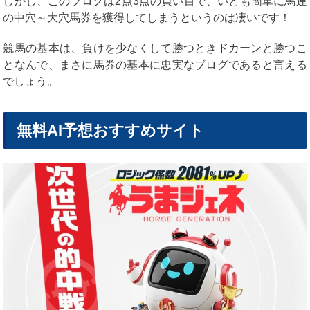
しかし、このブログは2点3点の買い目で、いとも簡単に馬連
の中穴～大穴馬券を獲得してしまうというのは凄いです！
競馬の基本は、負けを少なくして勝つときドカーンと勝つこ
となんで、まさに馬券の基本に忠実なブログであると言える
でしょう。
無料AI予想おすすめサイト