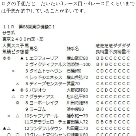
ログの予想だと、だいたい3レース目～4レース目くらいまで
は予想が的中していることが多いです。