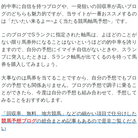
的中率に自信を持つブログや、一発狙いの回収率が高いブロ
グのどちらも魅力的ですが、当サイトが一番おススメするの
は「だいたい来るよー~よく当たる競馬軸馬予想~」です。
このブログでSランクに指定された軸馬は、よほどのことが
ない限り馬券外になることはないというほどの的中率を誇り
ますので、自分の予想にイマイチ自信がないときや、スラン
プに突入したときは、Sランク軸馬が出てくるのを待って馬
券を購入してみましょう。
大事なのは馬券を当てることですから、自分の予想でもブロ
グの予想でも関係ありません。ブログの予想で調子に乗るこ
とができたら、今度は自分の予想も組み合わせて、予想して
みることをおすすめします。
「回収率、無料、地方競馬」などの細かい項目で仕分けした
競馬予想ブログ
の総合まとめ記事もあるので是非ご覧くださ
い