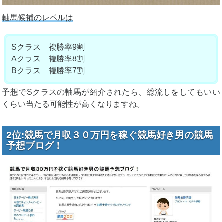
軸馬候補のレベルは
Sクラス 複勝率9割
Aクラス 複勝率8割
Bクラス 複勝率7割
予想でSクラスの軸馬が紹介されたら、総流しをしてもいい
くらい当たる可能性が高くなりますね。
2位:競馬で月収３０万円を稼ぐ競馬好き男の競馬
予想ブログ！