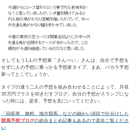
そしてもう1人の予想家「さんぺい」さんは、自分で予想を
せずに人の予想に乗っかる予想家タイプ、まあ、バカラ予想
家ってとこでしょうか。
タイプの違う二人の予想を組み合わせることによって、月収
30万円プラスを叩きだすブログ。自分の予想がスランプにな
った時には、是非、予想を見にいってください。
「回収率、無料、地方競馬」などの細かい項目で仕分けした
競馬予想ブログ
の総合まとめ記事もあるので是非ご覧くださ
い