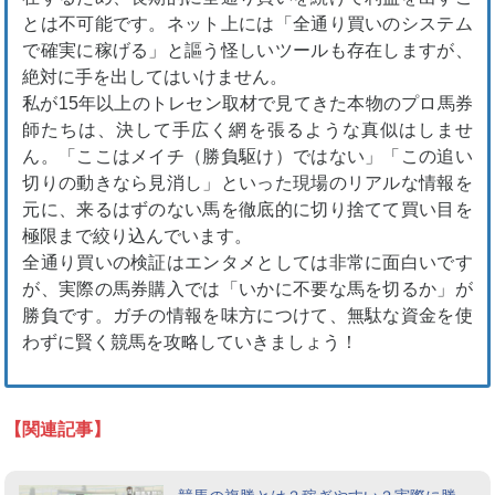
とは不可能です。ネット上には「全通り買いのシステム
で確実に稼げる」と謳う怪しいツールも存在しますが、
絶対に手を出してはいけません。
私が15年以上のトレセン取材で見てきた本物のプロ馬券
師たちは、決して手広く網を張るような真似はしませ
ん。「ここはメイチ（勝負駆け）ではない」「この追い
切りの動きなら見消し」といった現場のリアルな情報を
元に、来るはずのない馬を徹底的に切り捨てて買い目を
極限まで絞り込んでいます。
全通り買いの検証はエンタメとしては非常に面白いです
が、実際の馬券購入では「いかに不要な馬を切るか」が
勝負です。ガチの情報を味方につけて、無駄な資金を使
わずに賢く競馬を攻略していきましょう！
【関連記事】