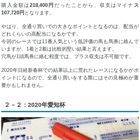
購入金額は
218,400円
だったことから、収支はマイナ
ス
107,720円
となります。
やはり、全通り買いでの大きなポイントとなるのは、配当が
どれくらいの高配当になるかです。
今回のレースでは11番人気という低評価の馬も馬券に絡んで
いますが、1着と2着は比較的堅い結果と言えます。
穴馬が1頭馬券に絡む程度では、プラス収支は不可能です。
2020年日経新春杯での結果以上に荒れたレースになるかがポ
イントになるので、全通り買いをする際にはその見極めが重
要かもしれません。
２－２：2020年愛知杯