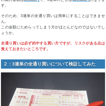
す。
そのため、3連単の全通り買いは簡単にすることはできませ
ん。
この金額にためらってしまう方がほとんどなのではないでし
ょうか。
全通り買いは必ず的中する買い方ですが、リスクがある点は
覚えておきたいところです。
２：3連単の全通り買いについて検証してみた