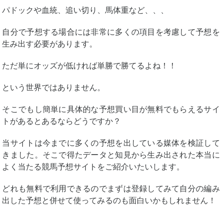
パドックや血統、追い切り、馬体重など、、、
自分で予想する場合には非常に多くの項目を考慮して予想を
生み出す必要があります。
ただ単にオッズが低ければ単勝で勝てるよね！！
という世界ではありません。
そこでもし簡単に具体的な予想買い目が無料でもらえるサイ
トがあるとあるならどうですか？
当サイトは今までに多くの予想を出している媒体を検証して
きました。そこで得たデータと知見から生み出された本当に
よく当たる競馬予想サイトをご紹介いたいします。
どれも無料で利用できるのでまずは登録してみて自分の編み
出した予想と併せて使ってみるのも面白いかもしれません！