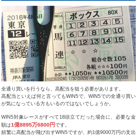
全通り買いを行うなら、高配当を狙う必要があります。
高配当といえば何と言ってもWIN5で、
WIN5での全通り買い
が気になっている方もいるのではないでしょうか。
WIN5対象レースがすべて18頭立てだった場合に、必要な金
1億8895万6800円
額は
です。
頻繁に高配当が飛び出すWIN5ですが、約1億9000万円の支出